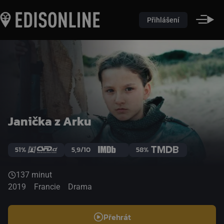
Přihlášení
Janička z Arku
51%
5,9/10
58%
137 minut
2019
Francie
Drama
Přehrát