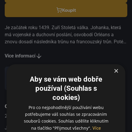
Koupit
Je začátek roku 1439. Zuří Stoletá válka. Johanka, která
má vojenské a duchovní poslání, osvobodí Orléans a
znovu dosadí následníka trůnu na francouzský trůn. Poté
odchází bojovat do Paříže, kde utrpí první porážku.
Burgunďané ji uvězní v Compiègne a vydají Angličanům.
Více informací
Předstoupí před církevní soud ve městě Rouen. Proces
×
vede Pierre Cauchon, který usiluje o to, aby ji zbavil veškeré
důvěryhodnosti. Johanka zůstává věrná svému poslání a
Aby se vám web dobře
Sdílet
odmítá se přiznat k čarodějnictví, ze kterého ji obviňují.
používal (Souhlas s
Nakonec ji odsoudí k upálení na hranici za kacířství. MFF
cookies)
Cannes, Cena Un Certain Regard 2019 Ceny Lumiere,
O pořadu
Nominace | Nejslibnější herečka, nejlepší hudba 2020 MFF
Pro co nejpohodlnější používání webu
Rotterdam 2020
potřebujeme váš souhlas se zpracováním
2019
Francie
Drama
souborů cookies. Souhlas udělíte kliknutím
Více
Je začátek roku 1439. Zuří Stoletá válka. Johanka, která
na tlačítko "Přijmout všechny".