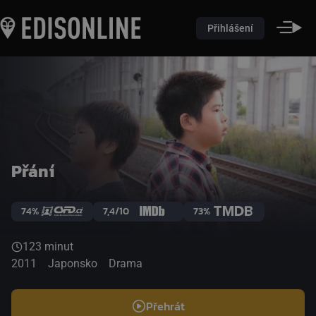
Přihlášení
Přání
74%
7,4/10
73%
123 minut
2011
Japonsko
Drama
Přehrát