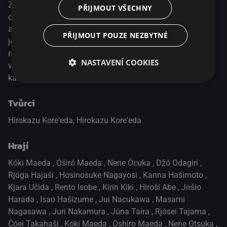
Zatímco jeden žije s matkou, druhý zůstal s otcem a oba
PŘIJMOUT VŠECHNY
chlapce dělí stovky kilometrů. Jsou spolu sice ve spojení,
ale jejich největším přáním je, aby zase mohli žít spolu v
PŘIJMOUT POUZE NEZBYTNÉ
jedné domácnosti. Jednoho dne se Koiči dozví, že na
místě, kde se potkávají protijedoucí rychlovlaky, se plní
NASTAVENÍ COOKIES
všechna přání. S pomocí rodiny vymyslí plán a s partou
kamarádů vyráží na cestu za zázrakem.
Tvůrci
Hirokazu Kore'eda, Hirokazu Kore'eda
Hrají
Kóki Maeda
,
Óširó Maeda
,
Nene Ócuka
,
Džó Odagiri
,
Rjóga Hajaši
,
Hosinosuke Nagayosi
,
Kanna Hašimoto
,
Kjara Učida
,
Rento Isobe
,
Kirin Kiki
,
Hiroši Abe
,
Jošio
Harada
,
Isao Hašizume
,
Jui Nacukawa
,
Masami
Nagasawa
,
Juri Nakamura
,
Júna Taira
,
Rjósei Tajama
,
Čóei Takahaši
,
Kóki Maeda
,
Oshiro Maeda
,
Nene Otsuka
,