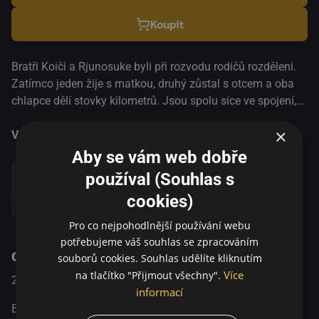
Koupit
Bratři Koiči a Rjunosuke byli při rozvodu rodičů rozděleni.
Zatímco jeden žije s matkou, druhý zůstal s otcem a oba
chlapce dělí stovky kilometrů. Jsou spolu sice ve spojení,
ale jejich největším přáním je, aby zase mohli žít spolu v
×
jedné domácnosti. Jednoho dne se Koiči dozví, že na
Více informací
místě, kde se potkávají protijedoucí rychlovlaky, se plní
Aby se vám web dobře
všechna přání. S pomocí rodiny vymyslí plán a s partou
používal (Souhlas s
kamarádů vyráží na cestu za zázrakem.
cookies)
Sdílet
Pro co nejpohodlnější používání webu
potřebujeme váš souhlas se zpracováním
O pořadu
souborů cookies. Souhlas udělíte kliknutím
Více
na tlačítko "Přijmout všechny".
2011
Japonsko
Drama
informací
Bratři Koiči a Rjunosuke byli při rozvodu rodičů rozděleni.