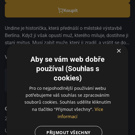
Koupit
Undine je historička, která přednáší o městské výstavbě
Berlína. Když ji však opustí muž, kterého miluje, dostihne ji
starý mýtus. Musí zabít muže, který ji zradil, a vrátit se do
×
vody. Nečekaně potkává profesionálního potápěče
Christopha a zamiluje se do něj. Je to nová, šťastná a čistá
Více informací
Aby se vám web dobře
láska, naplněná zvídavostí a důvěrou. Když ale Christoph
používal (Souhlas s
začne cítit, že Undine před něčím utíká, přiměje ji to
cookies)
postavit svému prokletí jednou provždy. MFF Berlinale,
Sdílet
Nejlepší herečka 2020 Evropské filmové ceny, Nejlepší
Pro co nejpohodlnější používání webu
herečka 2020 Německé filmové ceny, Nominace | Nejlepší
potřebujeme váš souhlas se zpracováním
film, Nejlepší zvuk 2020
souborů cookies. Souhlas udělíte kliknutím
O pořadu
Více
na tlačítko "Přijmout všechny".
informací
2020
Drama / Romantický
Undine je historička, která přednáší o městské výstavbě
PŘIJMOUT VŠECHNY