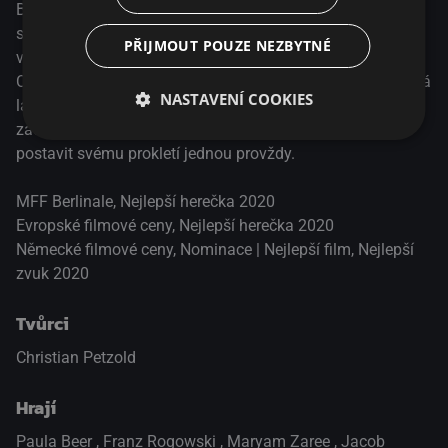
Berlína. Když ji však opustí muž, kterého miluje, dostihne ji
starý mýtus. Musí zabít muže, který ji zradil, a vrátit se do
PŘIJMOUT POUZE NEZBYTNÉ
vody. Nečekaně potkává profesionálního potápěče
Christopha a zamiluje se do něj. Je to nová, šťastná a čistá
NASTAVENÍ COOKIES
láska, naplněná zvídavostí a důvěrou. Když ale Christoph
začne cítit, že Undine před něčím utíká, přiměje ji to
postavit svému prokletí jednou provždy.
MFF Berlinale, Nejlepší herečka 2020
Evropské filmové ceny, Nejlepší herečka 2020
Německé filmové ceny, Nominace | Nejlepší film, Nejlepší
zvuk 2020
Tvůrci
Christian Petzold
Hrají
Paula Beer
,
Franz Rogowski
,
Maryam Zaree
,
Jacob