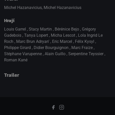
Michel Hazanavicius, Michel Hazanavicius
Hrají
Louis Garrel
,
Stacy Martin
,
Bérénice Bejo
,
Grégory
Gadebois
,
Tanya Lopert
,
Micha Lescot
,
Lola Ingrid Le
Roch
,
Marc Brun Adryan'
,
Eric Marcel
,
Félix Kysyl
,
Philippe Girard
,
Didier Bourguignon
,
Marc Fraize
,
Stéphane Varupenne
,
Alain Guillo
,
Serpentine Teyssier
,
Roman Kané
Trailer
přepnout na HTML5 přehrávač
.