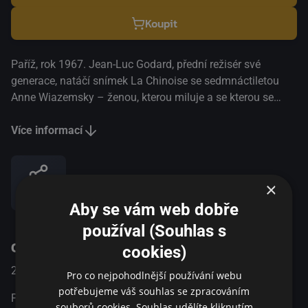
Koupit
Paříž, rok 1967. Jean-Luc Godard, přední režisér své
generace, natáčí snímek La Chinoise se sedmnáctiletou
Anne Wiazemsky – ženou, kterou miluje a se kterou se
později ožení. Jsou šťastní a zamilovaní, ale kritika filmu u
Godarda vyvolá hluboké pochybnosti, které se znásobí
Více informací
událostmi v květnu 1968. Krize, kterou Jean-Luc prochází,
ho zásadně promění: ze slavného filmaře se stává
maoistický umělec stojící mimo systém, stejně
×
Sdílet
nepochopený jako nepochopitelný. MFF Cannes, Hlavní
Aby se vám web dobře
soutěž 2017 César, Nominace | Nejlepší režisér, Nejlepší
používal (Souhlas s
herec, Nejlepší adaptovaný scénář, Nejlepší kamera,
O pořadu
Nejlepší dekorace 2018 Ceny Lumiere, Nominace | Nejlepší
cookies)
režie, Nejlepší herec 2018
2017
Francie
Životopisný / Drama / Romantický
Pro co nejpohodlnější používání webu
potřebujeme váš souhlas se zpracováním
Paříž, rok 1967. Jean-Luc Godard, přední režisér své
souborů cookies. Souhlas udělíte kliknutím