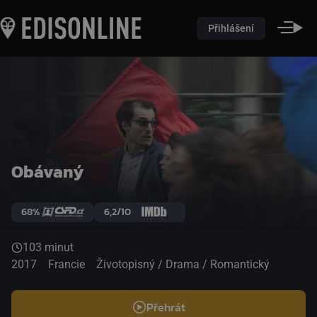
Přihlášení
Obávaný
68%
6,2/10
103 minut
2017
Francie
Životopisný / Drama / Romantický
Přehrát