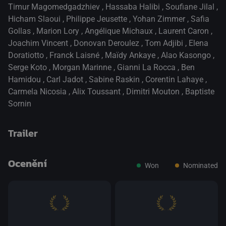
Timur Magomedgadzhiev
,
Hassaba Halibi
,
Soufiane Jilal
,
Hicham Slaoui
,
Philippe Jeusette
,
Yohan Zimmer
,
Safia
Gollas
,
Marion Lory
,
Angélique Michaux
,
Laurent Caron
,
Joachim Vincent
,
Donovan Deroulez
,
Tom Adjibi
,
Elena
Doratiotto
,
Franck Laisné
,
Maïdy Ankaye
,
Alao Kasongo
,
Serge Koto
,
Morgan Marinne
,
Gianni La Rocca
,
Ben
Hamidou
,
Carl Jadot
,
Sabine Raskin
,
Corentin Lahaye
,
Carmela Nicosia
,
Alix Toussant
,
Dimitri Mouton
,
Baptiste
Sornin
Trailer
Ocenění
Won
Nominated
přepnout na HTML5 přehrávač
.