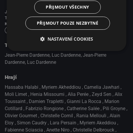
PŘIJMOUT VŠECHNY
Jazyk:
Francouzsky
Titulky:
Česky
PŘIJMOUT POUZE NEZBYTNÉ
Kvalita obrazu:
Full HD
NASTAVENÍ COOKIES
Tvůrci
Jean-Pierre Dardenne, Luc Dardenne, Jean-Pierre
Dardenne, Luc Dardenne
Hrají
Hassaba Halabi
,
Myriem Akheddiou
,
Camelia Jawhari
,
Moli Limet
,
Henia Missoumi
,
Alia Perée
,
Zeyd Sen
,
Alix
Toussaint
,
Damien Trapletti
,
Gianni La Rocca
,
Marion
Cotillard
,
Fabrizio Rongione
,
Catherine Salée
,
Pili Groyne
,
Olivier Gourmet
,
Christelle Cornil
,
Rania Mellouli
,
Alain
Eloy
,
Simon Caudry
,
Lara Persain
,
Myriem Akeddiou
,
Fabienne Sciascia
,
Anette Niro
,
Christelle Delbrouck
,