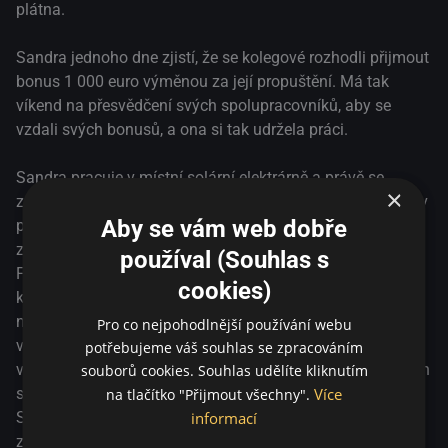
Sandřina prosba je jednoduchá: „Nelitujte mě! Jen se
plátna.
zkuste vžít do mé situace.“
Sandra jednoho dne zjistí, že se kolegové rozhodli přijmout
bonus 1 000 euro výměnou za její propuštění. Má tak
víkend na přesvědčení svých spolupracovníků, aby se
vzdali svých bonusů, a ona si tak udržela práci.
Sandra pracuje v místní solární elektrárně a právě se
×
zotavuje z depresí, které byly důvodem její časté absence v
Aby se vám web dobře
práci. Vedení společnosti nemá zájem o takovéto
zaměstnance, avšak nechce vystupovat ve zlém světle.
používal (Souhlas s
Finální rozhodnutí o Sandřině osudu tak nechává na jejích
cookies)
kolezích, kteří mají určit, zda Sandra o práci přijde anebo
ne. Pokud ano, budou si moci ponechat své roční bonusy
Pro co nejpohodlnější používání webu
ve výši 1000 eur, a pokud ne, tak o ně přijdou. Sandra se
potřebujeme váš souhlas se zpracováním
však nevzdává a během dvou dnů a jedné noci se ze všech
souborů cookies. Souhlas udělíte kliknutím
Více
sil snaží přesvědčit kolegy, aby se rozhodli v její prospěch.
na tlačítko "Přijmout všechny".
informací
Sandřina prosba je jednoduchá: „Nelitujte mě! Jen se
zkuste vžít do mé situace.“