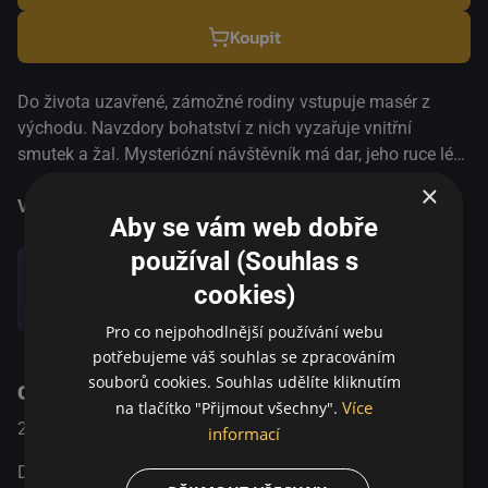
Koupit
Do života uzavřené, zámožné rodiny vstupuje masér z
východu. Navzdory bohatství z nich vyzařuje vnitřní
smutek a žal. Mysteriózní návštěvník má dar, jeho ruce léčí
a jeho oči pronikají do duší osamělých žen. Jeho ruský
×
přízvuk zní jako píseň minulosti, klidná melodie jejich
Více informací
Aby se vám web dobře
dětství, kdy byl svět bezpečnějším místem. Zhenia, protože
používal (Souhlas s
tak se jmenuje, mění jejich životy. MFF Benátky | Hlavní
soutěž | 2020 Polské filmové ceny Nominace | Nejlepší
cookies)
Sdílet
herečka, nejlepší herec ve vedlejší roli, nejlepší kamera,
Pro co nejpohodlnější používání webu
nejlepší kostýmy, nejlepší make-up | 2021
potřebujeme váš souhlas se zpracováním
souborů cookies. Souhlas udělíte kliknutím
O pořadu
Více
na tlačítko "Přijmout všechny".
2020
Německo / Polsko
Komedie / Drama
informací
Do života uzavřené, zámožné rodiny vstupuje masér z