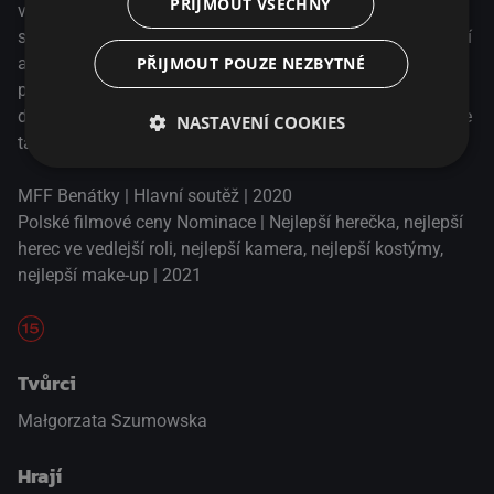
PŘIJMOUT VŠECHNY
východu. Navzdory bohatství z nich vyzařuje vnitřní
smutek a žal. Mysteriózní návštěvník má dar, jeho ruce léčí
PŘIJMOUT POUZE NEZBYTNÉ
a jeho oči pronikají do duší osamělých žen. Jeho ruský
přízvuk zní jako píseň minulosti, klidná melodie jejich
dětství, kdy byl svět bezpečnějším místem. Zhenia, protože
NASTAVENÍ COOKIES
tak se jmenuje, mění jejich životy.
MFF Benátky | Hlavní soutěž | 2020
Polské filmové ceny Nominace | Nejlepší herečka, nejlepší
herec ve vedlejší roli, nejlepší kamera, nejlepší kostýmy,
nejlepší make-up | 2021
Tvůrci
Małgorzata Szumowska
Hrají