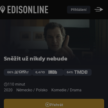
Přihlášení
Sněžit už nikdy nebude
66%
6,4/10
64%
110 minut
2020
Německo / Polsko
Komedie / Drama
Přehrát