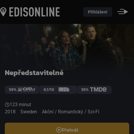
Přihlášení
Nepředstavitelné
59%
6,1/10
55%
123 minut
2018
Sweden
Akční / Romantický / Sci-Fi
Přehrát