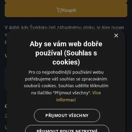
Koupit
V době, kdy Švédsko čelí záhadnému útoku, je Alex nucen
×
vrátit se do jeho rodné vesnice. Zatímco všichni bojují o
přežití, on se musí smířit se svým otcem i láskou z mládí
Aby se vám web dobře
Annou. Nepředstavitelné je vzrušující thriller o tom, jak by
používal (Souhlas s
obyčejní lidé jako myreagovali, kdyby došlo na nejhorší.
Více informací
cookies)
Komu bychom zavolali? Kam bychom šli? Celovečerní
debut skupiny Crazy Pictures je napínavým příběhem, který
Pro co nejpohodlnější používání webu
dojme i překvapí.
potřebujeme váš souhlas se zpracováním
Sdílet
souborů cookies. Souhlas udělíte kliknutím
Více
na tlačítko "Přijmout všechny".
informací
O pořadu
PŘIJMOUT VŠECHNY
2018
Sweden
Akční / Romantický / Sci-Fi
V době, kdy Švédsko čelí záhadnému útoku, je Alex nucen
PŘIJMOUT POUZE NEZBYTNÉ