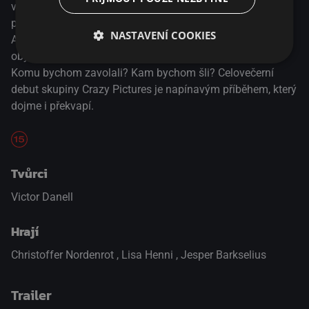
vrátit se do jeho rodné vesnice. Zatímco všichni bojují o
přežití, on se musí smířit se svým otcem i láskou z mládí
NASTAVENÍ COOKIES
Annou. Nepředstavitelné je vzrušující thriller o tom, jak by
obyčejní lidé jako myreagovali, kdyby došlo na nejhorší.
Komu bychom zavolali? Kam bychom šli? Celovečerní
debut skupiny Crazy Pictures je napínavým příběhem, který
dojme i překvapí.
Tvůrci
Victor Danell
Hrají
Christoffer Nordenrot
,
Lisa Henni
,
Jesper Barkselius
Trailer