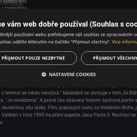
 vyřešit tyto
e z temnot se
 Bůh neexistuje a
se vám web dobře používal (Souhlas s coo
 říká: "Je
vé partie se
dlnější používání webu potřebujeme váš souhlas se zpracováním s
em a poznat
Více inform
uhlas udělíte kliknutím na tlačítko "Přijmout všechny".
 hledáním Boha, je
který vydal
PŘIJMOUT POUZE NEZBYTNÉ
PŘIJMOUT VŠECHN
a II. Nachází se
měleckou
NASTAVENÍ COOKIES
smyslu života. Středověký rytíř Antonius Block se úporně snaží
e z temnot se nikdo neozývá." Následně se utvrzuje v tom, že Bůh
á: "Je nevědomá." A právě čas strávený hraním šachové partie
skutečnou sílu lásky. Film, popisující cestu za hledáním Boha, 
Vatikán v roce 1995 na přání papeže Jana Pavla II. Nachází se v
u.