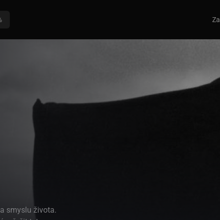
%
Za
a smyslu života.