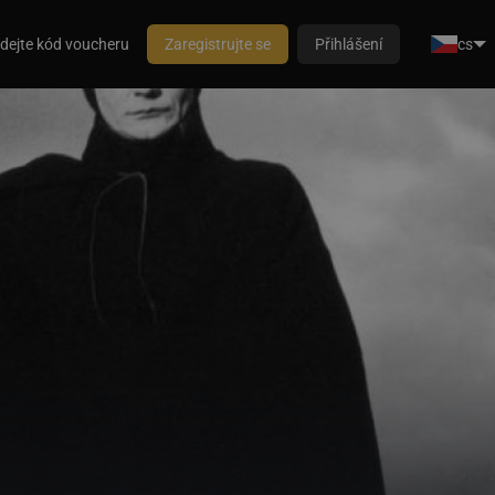
dejte kód voucheru
Zaregistrujte se
Přihlášení
cs