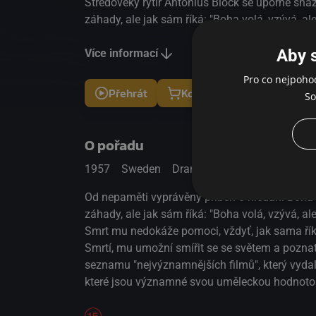
Středověký rytíř Antonius Block se úporně snaží
záhady, ale jak sám říká: "Boha volá, vzývá, al
nikdo neozývá." Následně se utvrzuje v tom, že
Aby 
ani Smrt mu nedokáže pomoci, vždyť, jak sama
Více informací
nevědomá." A právě čas strávený hraním šacho
Pro co nejpoho
samotnou Smrtí, mu umožní smířit se se svět
Přehrát
Koupit
So
skutečnou sílu lásky. Film, popisující cestu za
zařazen v seznamu "nejvýznamnějších filmů", 
Vatikán v roce 1995 na přání papeže Jana Pavl
O pořadu
v kategorii filmů, které jsou významné svou u
1957
Sweden
Drama
hodnotou.
Od nepaměti vyprávěný příběh o hledání Boha a 
záhady, ale jak sám říká: "Boha volá, vzývá, al
Smrt mu nedokáže pomoci, vždyť, jak sama řík
Smrtí, mu umožní smířit se se světem a poznat 
seznamu "nejvýznamnějších filmů", který vydal 
které jsou významné svou uměleckou hodnoto