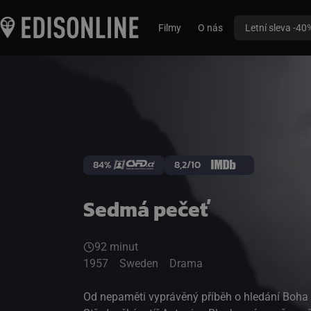
Filmy
O nás
Letní sleva -40
84%
8,2/10
Sedmá pečeť
92 minut
1957
Sweden
Drama
Od nepaměti vyprávěný příběh o hledání Boha 