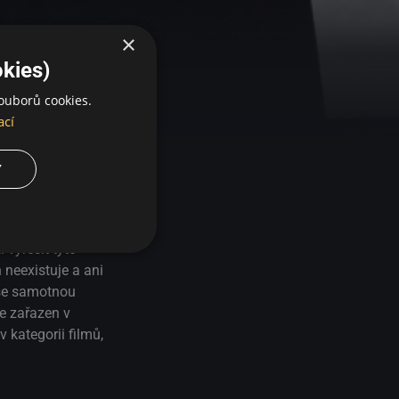
×
kies)
ouborů cookies.
ací
Y
 vyřešit tyto
 neexistuje a ani
 se samotnou
je zařazen v
 kategorii filmů,