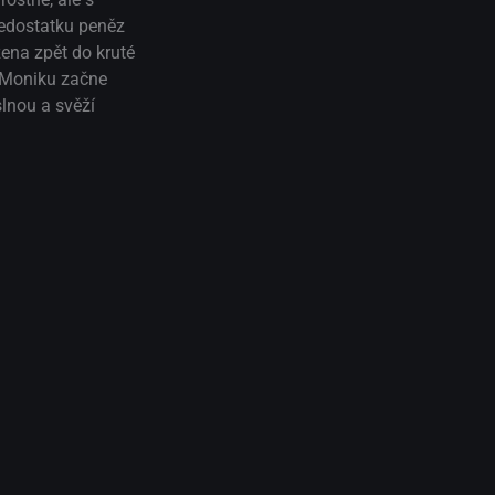
 nedostatku peněz
žena zpět do kruté
k Moniku začne
slnou a svěží