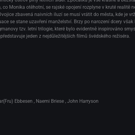
 co Monika otěhotní, se rajské opojení rozplyne v kruté realitě
vojice zbavená naivních iluzí se musí vrátit do města, kde je vr
uace se stane uzavření manželství. Brzy po narození dcery vša
anovy tzv. letní trilogie, které bylo evidentně inspirováno smy
představuje jeden z nejdůležitějších filmů švédského režiséra.
r(Fru) Ebbesen
,
Naemi Briese
,
John Harryson