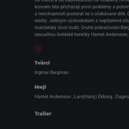
koncem léta přicházejí první problémy a potom,
a neschopnosti postarat se o očekávané dítě. D
reality. Jediným východiskem z nepříjemné sit
manželský život nudit. Druhé pokračování Bergm
sexualitou švédské herečky Harriet Andersson, 
Tvůrci
Ingmar Bergman
Hrají
Harriet Andersson
,
Lars(Harry) Ekborg
,
Dagma
Trailer