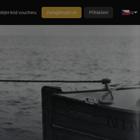
dejte kód voucheru
Zaregistrujte se
Přihlášení
cs