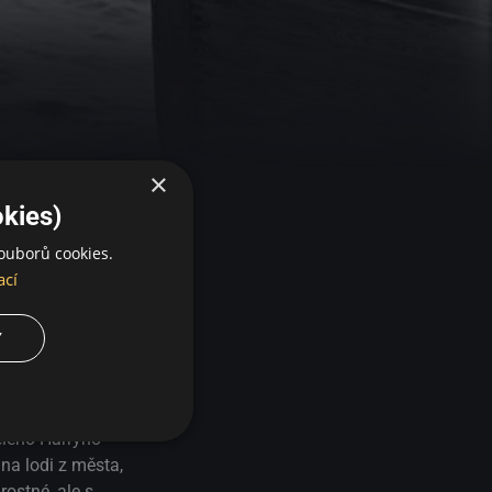
×
kies)
ouborů cookies.
ací
Y
ýt jeden s
ělého Harryho
 na lodi z města,
rostné, ale s