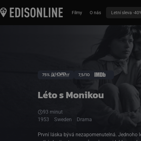
Filmy
O nás
Letní sleva -40
75%
7,5/10
Léto s Monikou
93 minut
1953
Sweden
Drama
První láska bývá nezapomenutelná. Jednoho letního dne se