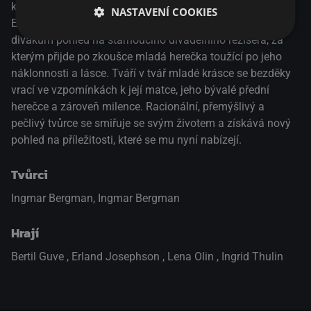
komorním dramatem ztvárněným třemi vynikajícími herci.
NASTAVENÍ COOKIES
Erland Josephson, Lena Ohlin a Ingrid Thulin přinášejí
divákům pohled na stárnoucího divadelního režiséra, za
kterým přijde po zkoušce mladá herečka toužící po jeho
náklonnosti a lásce. Tváří v tvář mladé krásce se bezděky
vrací ve vzpomínkách k její matce, jeho bývalé přední
herečce a zároveň milence. Racionální, přemýšlivý a
pečlivý tvůrce se smiřuje se svým životem a získává nový
pohled na příležitosti, které se mu nyní nabízejí.
Tvůrci
Ingmar Bergman, Ingmar Bergman
Hrají
Bertil Guve
,
Erland Josephson
,
Lena Olin
,
Ingrid Thulin