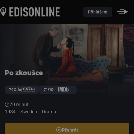
Přihlášení
Po zkoušce
74%
7,1/10
70 minut
1984
Sweden
Drama
Přehrát