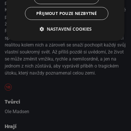
po šokujícím teroristickém útoku na Charlie Hebdo – v
Kodani však svou agendu postupně začíná realizovat nově
PŘIJMOUT POUZE NEZBYTNÉ
propuštěný zločinec Omar. Mezitím tři muži – filmař Finn,
židovský hlídač Dan a vysloužilý důstojník bojových sil
NASTAVENÍ COOKIES
Rico – žijí své každodenní životy, aniž by si byli vědomi
společného osudu. Všichni jsou ovlivněni rychle se měnící
realitou kolem nich a zároveň se snaží pochopit každý svůj
vlastní soukromý svět. Až příliš pozdě si uvědomí, že život
se může změnit vmžiku, rychle a nemilosrdně, a jen na
jednom z nich zůstává, aby vyprávěl příběh o tragickém
útoku, který navždy poznamenal celou zemi.
Tvůrci
Ole Madsen
Hrají