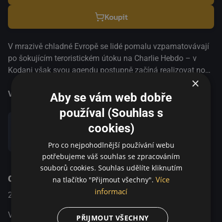
Koupit
V mrazivě chladné Evropě se lidé pomalu vzpamatovávají
po šokujícím teroristickém útoku na Charlie Hebdo – v
Kodani však svou agendu postupně začíná realizovat nově
×
propuštěný zločinec Omar. Mezitím tři muži – filmař Finn,
židovský hlídač Dan a vysloužilý důstojník bojových sil
Více informací
Aby se vám web dobře
Rico – žijí své každodenní životy, aniž by si byli vědomi
používal (Souhlas s
společného osudu. Všichni jsou ovlivněni rychle se měnící
cookies)
realitou kolem nich a zároveň se snaží pochopit každý svůj
Sdílet
vlastní soukromý svět. Až příliš pozdě si uvědomí, že život
Pro co nejpohodlnější používání webu
se může změnit vmžiku, rychle a nemilosrdně, a jen na
potřebujeme váš souhlas se zpracováním
jednom z nich zůstává, aby vyprávěl příběh o tragickém
souborů cookies. Souhlas udělíte kliknutím
O pořadu
útoku, který navždy poznamenal celou zemi.
Více
na tlačítko "Přijmout všechny".
informací
2020
Dánsko
Drama
V mrazivě chladné Evropě se lidé pomalu vzpamatovávají
PŘIJMOUT VŠECHNY