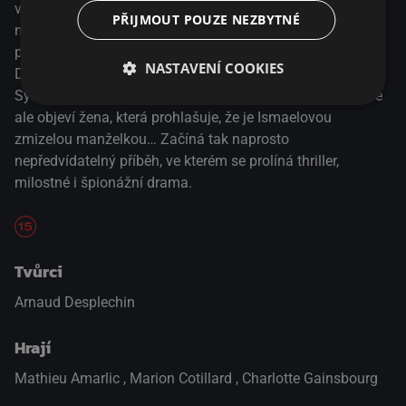
vdovec. Kdysi se oženil s mladou Carlottou, která však
PŘIJMOUT POUZE NEZBYTNÉ
několik let nato beze stopy zmizela. Ismaela od té doby
pronásledují noční můry, které zahání alkoholem a prášky.
NASTAVENÍ COOKIES
Dvacet let poté potkává Ismael na večírku astrofyzičku
Sylvii, s níž se sblíží a naváže harmonický vztah. Náhle se
ale objeví žena, která prohlašuje, že je Ismaelovou
zmizelou manželkou… Začíná tak naprosto
nepředvídatelný příběh, ve kterém se prolíná thriller,
milostné i špionážní drama.
Tvůrci
Arnaud Desplechin
Hrají
Mathieu Amarlic
,
Marion Cotillard
,
Charlotte Gainsbourg