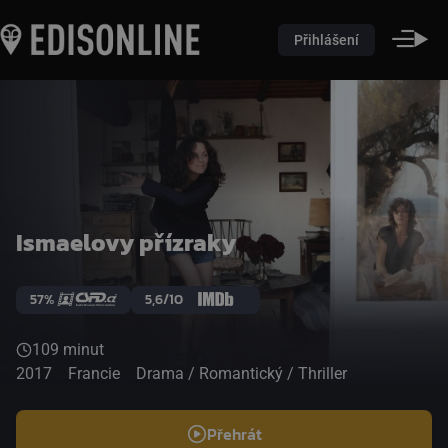
Přihlášení
Ismaelovy přízraky
57%
5,6/10
109 minut
2017
Francie
Drama / Romantický / Thriller
Přehrát