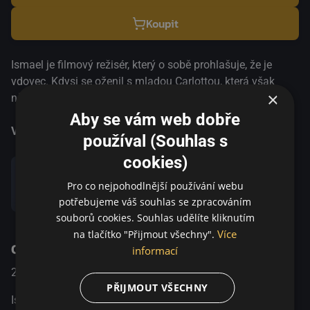
Koupit
Ismael je filmový režisér, který o sobě prohlašuje, že je
vdovec. Kdysi se oženil s mladou Carlottou, která však
×
několik let nato beze stopy zmizela. Ismaela od té doby
pronásledují noční můry, které zahání alkoholem a prášky.
Aby se vám web dobře
Dvacet let poté potkává Ismael na večírku astrofyzičku
Více informací
používal (Souhlas s
Sylvii, s níž se sblíží a naváže harmonický vztah. Náhle se
cookies)
ale objeví žena, která prohlašuje, že je Ismaelovou
zmizelou manželkou… Začíná tak naprosto
Pro co nejpohodlnější používání webu
Sdílet
nepředvídatelný příběh, ve kterém se prolíná thriller,
potřebujeme váš souhlas se zpracováním
milostné i špionážní drama.
souborů cookies. Souhlas udělíte kliknutím
Více
na tlačítko "Přijmout všechny".
O pořadu
informací
2017
Francie
Drama / Romantický / Thriller
PŘIJMOUT VŠECHNY
Ismael je filmový režisér, který o sobě prohlašuje, že je