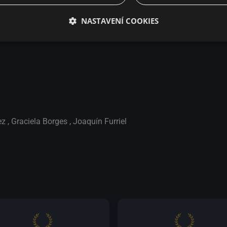
kým pozadím hrůz vojenské politické tyranie, která v zemi desetil
NASTAVENÍ COOKIES
ez
,
Graciela Borges
,
Joaquín Furriel