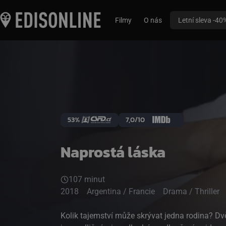
Filmy
O nás
Letní sleva -40
53%
7,0/10
Naprostá láska
107 minut
2018
Argentina / Francie
Drama / Thriller
Kolik tajemství může skrývat jedna rodina? Dvě 