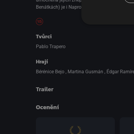
Benátkách) je i Naprostá láska naplněna tragic
Tvůrci
Pablo Trapero
Hrají
Bérénice Bejo
,
Martina Gusmán
,
Édgar Ramír
Trailer
Ocenění
přepnout na HTML5 přehrávač
.