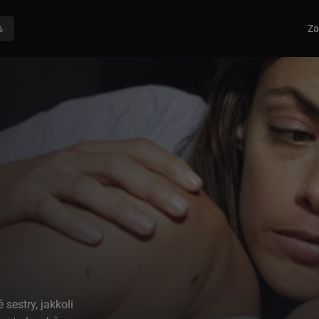
%
Za
sestry, jakkoli