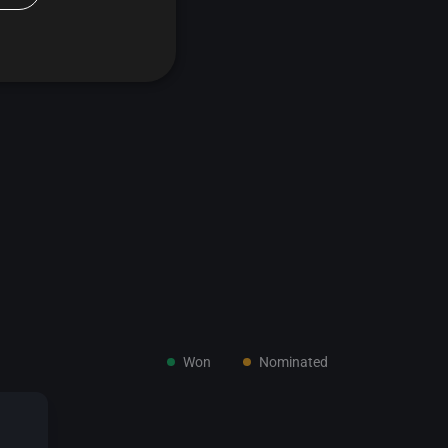
etí vládla.
Won
Nominated