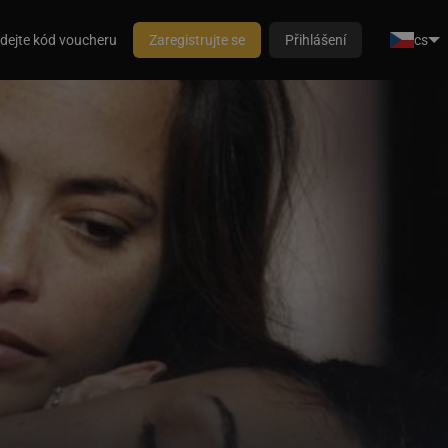
dejte kód voucheru
Zaregistrujte se
Přihlášení
cs