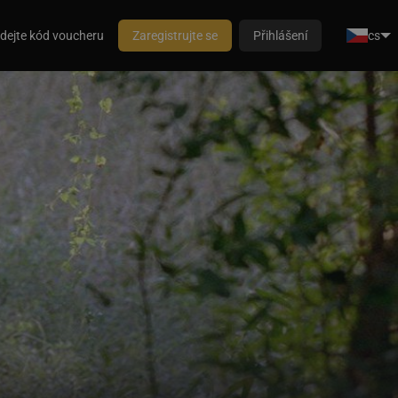
dejte kód voucheru
Zaregistrujte se
Přihlášení
cs