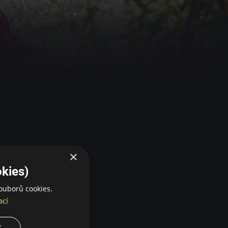
×
kies)
ouborů cookies.
životy však změní
ací
modelem otce
otným duchem
Y