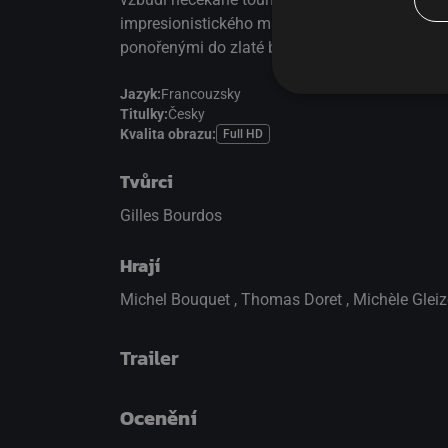
impresionistického malíře Augustea Renoira a 
ponořenými do zlaté barvy a vyvolávajícími a
Jazyk:
Francouzsky
Titulky:
Česky
Kvalita obrazu:
Full HD
Tvůrci
Gilles Bourdos
Hrají
Michel Bouquet
,
Thomas Doret
,
Michèle Glei
Trailer
Ocenění