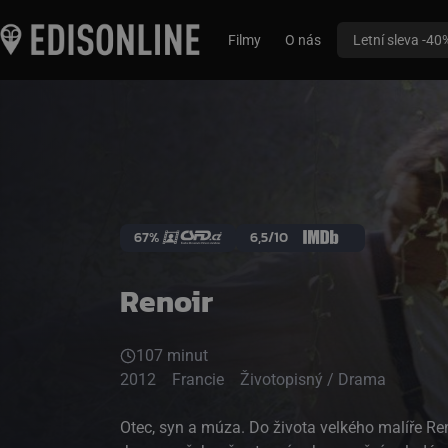
Filmy
O nás
Letní sleva -40
67%
6,5/10
Renoir
107 minut
2012
Francie
Životopisný / Drama
Otec, syn a múza. Do života velkého malíře Renoira a jeho syna