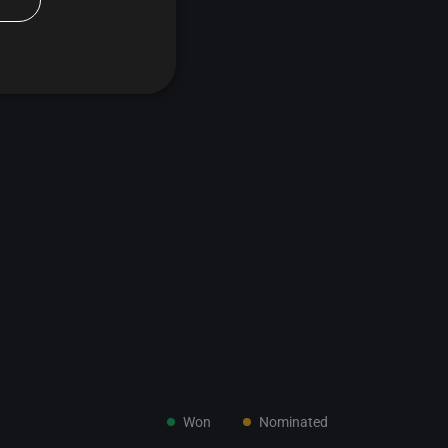
nými obrazy,
Won
Nominated