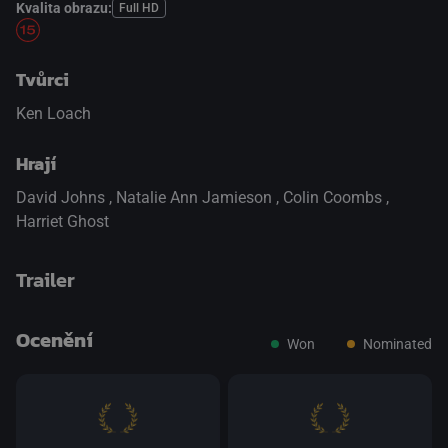
Kvalita obrazu:
Full HD
Tvůrci
Ken Loach
Hrají
David Johns
,
Natalie Ann Jamieson
,
Colin Coombs
,
Harriet Ghost
Trailer
Ocenění
Won
Nominated
přepnout na HTML5 přehrávač
.