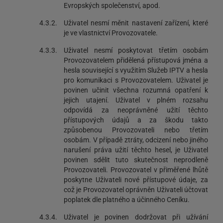
Evropských společenství, apod.
4.3.2.
Uživatel nesmí měnit nastavení zařízení, které
je ve vlastnictví Provozovatele.
4.3.3.
Uživatel nesmí poskytovat třetím osobám
Provozovatelem přidělená přístupová jména a
hesla související s využitím Služeb IPTV a hesla
pro komunikaci s Provozovatelem. Uživatel je
povinen učinit všechna rozumná opatření k
jejich utajení. Uživatel v plném rozsahu
odpovídá za neoprávněné užití těchto
přístupových údajů a za škodu takto
způsobenou Provozovateli nebo třetím
osobám. V případě ztráty, odcizení nebo jiného
narušení práva užití těchto hesel, je Uživatel
povinen sdělit tuto skutečnost neprodleně
Provozovateli. Provozovatel v přiměřené lhůtě
poskytne Uživateli nové přístupové údaje, za
což je Provozovatel oprávněn Uživateli účtovat
poplatek dle platného a účinného Ceníku.
4.3.4.
Uživatel je povinen dodržovat při užívání