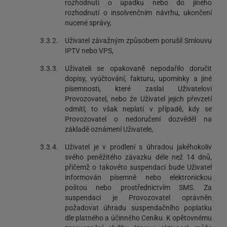
rozhodnutí o úpadku nebo do jiného
rozhodnutí o insolvenčním návrhu, ukončení
nucené správy,
3.3.2.
Uživatel závažným způsobem porušil Smlouvu
IPTV nebo VPS,
3.3.3.
Uživateli se opakovaně nepodařilo doručit
dopisy, vyúčtování, fakturu, upomínky a jiné
písemnosti, které zaslal Uživatelovi
Provozovatel, nebo že Uživatel jejich převzetí
odmítl; to však neplatí v případě, kdy se
Provozovatel o nedoručení dozvěděl na
základě oznámení Uživatele,
3.3.4.
Uživatel je v prodlení s úhradou jakéhokoliv
svého peněžitého závazku déle než 14 dnů,
přičemž o takovéto suspendaci bude Uživatel
informován písemně nebo elektronickou
poštou nebo prostřednictvím SMS. Za
suspendaci je Provozovatel oprávněn
požadovat úhradu suspendačního poplatku
dle platného a účinného Ceníku. K opětovnému