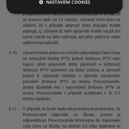
NASTAVENÍ COOKIES
uplynutím 12 měsíční doby původně předplaceného
Kreditu se lhůta platnosti Kreditu, a to nově
předplaceného, tak původního, prodlužuje, a to tak, že
se stanoví opět na 12 měsíců. Uživatel tímto bere na
vědomí, že v případě uplynutí doby stávající Kredit
expiruje, tj. Uživatel již není oprávněn Kredit využít ani
nemá nárok na jeho náhradu ani jeho platnost nelze
opětovně prodloužit.
3.10.
Uživatel nemá právo na vrácení odpovídající části Ceny
za nevyužité Služby IPTV, pokud Smlouvu IPTV sám
vypoví před uplynutím doby platnosti a účinnosti
Smlouvy IPTV uzavřené na dobu určitou, a zároveň
pokud k výpovědi nedošlo z důvodu závažného
porušení Smlouvy IPTV ze strany Provozovatele.
Stejný důsledek má i vypovězení Smlouvy IPTV ze
strany Provozovatele v případě uvedeném v čl. 3.2
těchto Ujednání.
3.11.
V případě, že bude nade vší pochybnost prokázáno, že
Provozovatel odpovídá za škodu, potom je
odpovědnost Provozovatele limitována do maximální
výše Ceny za Služby za období 0,5 roku sjednané ve