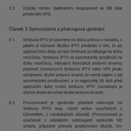
2.3.
Otázky těmito Ujednáními neupravené se řídí dále
především VPS.
Článek 3 Samostatná a překvapivá ujednání
3.1.
Smlouva IPTV je uzavřena na dobu určitou v rozsahu, v
jakém si Uživatel Službu IPTV předplatí s tím, že po
uplynutí této doby se tato Smlouva prodlužuje na dobu
neurčitou. Smlouva IPTV se automaticky prodlouží na
dobu neurčitou, nebude-li kteroukoli smluvní stranou
písemně (nestanoví-li Smlouva IPTV nebo VPS jinak)
oznámeno druhé smluvní straně, že nemá zájem o její
automatické prodloužení, a to nejpozději 30 dnů před
uplynutím doby trvání Smlouvy IPTV (oznámení je
účinné dnem doručení druhé smluvní straně).
3.2.
Provozovatel je oprávněn písemně odstoupit od
Smlouvy IPTV, resp. všech smluv uzavřených s
Uživatelem, z následujících důvodů (Provozovatel je
současně s odesláním odstoupení oprávněn též
omezit, případně přerušit poskytování Služeb, tzv.