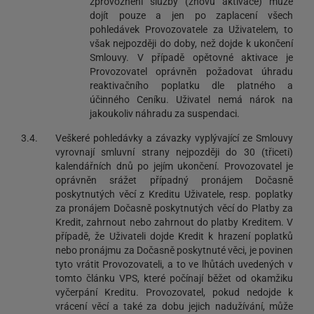
zprovoznění služby (znovu aktivace) může
dojít pouze a jen po zaplacení všech
pohledávek Provozovatele za Uživatelem, to
však nejpozději do doby, než dojde k ukončení
Smlouvy. V případě opětovné aktivace je
Provozovatel oprávněn požadovat úhradu
reaktivačního poplatku dle platného a
účinného Ceníku. Uživatel nemá nárok na
jakoukoliv náhradu za suspendaci.
3.4.
Veškeré pohledávky a závazky vyplývající ze Smlouvy
vyrovnají smluvní strany nejpozději do 30 (třiceti)
kalendářních dnů po jejím ukončení. Provozovatel je
oprávněn srážet případný pronájem Dočasně
poskytnutých věcí z Kreditu Uživatele, resp. poplatky
za pronájem Dočasně poskytnutých věcí do Platby za
Kredit, zahrnout nebo zahrnout do platby Kreditem. V
případě, že Uživateli dojde Kredit k hrazení poplatků
nebo pronájmu za Dočasně poskytnuté věci, je povinen
tyto vrátit Provozovateli, a to ve lhůtách uvedených v
tomto článku VPS, které počínají běžet od okamžiku
vyčerpání Kreditu. Provozovatel, pokud nedojde k
vrácení věcí a také za dobu jejich nadužívání, může