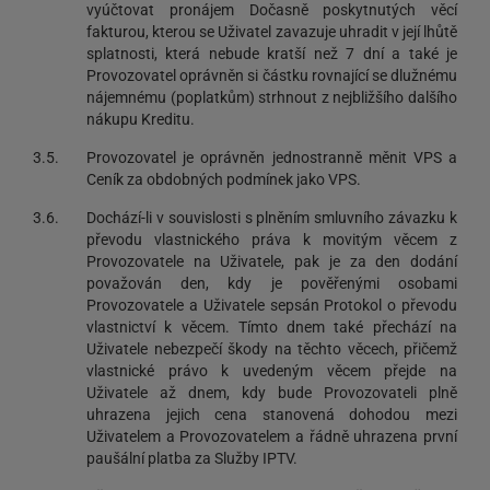
vyúčtovat pronájem Dočasně poskytnutých věcí
fakturou, kterou se Uživatel zavazuje uhradit v její lhůtě
splatnosti, která nebude kratší než 7 dní a také je
Provozovatel oprávněn si částku rovnající se dlužnému
nájemnému (poplatkům) strhnout z nejbližšího dalšího
nákupu Kreditu.
3.5.
Provozovatel je oprávněn jednostranně měnit VPS a
Ceník za obdobných podmínek jako VPS.
3.6.
Dochází-li v souvislosti s plněním smluvního závazku k
převodu vlastnického práva k movitým věcem z
Provozovatele na Uživatele, pak je za den dodání
považován den, kdy je pověřenými osobami
Provozovatele a Uživatele sepsán Protokol o převodu
vlastnictví k věcem. Tímto dnem také přechází na
Uživatele nebezpečí škody na těchto věcech, přičemž
vlastnické právo k uvedeným věcem přejde na
Uživatele až dnem, kdy bude Provozovateli plně
uhrazena jejich cena stanovená dohodou mezi
Uživatelem a Provozovatelem a řádně uhrazena první
paušální platba za Služby IPTV.