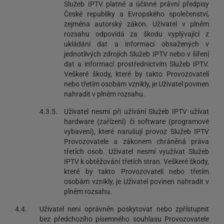
Služeb IPTV platné a účinné právní předpisy
České republiky a Evropského společenství,
zejména autorský zákon. Uživatel v plném
rozsahu odpovídá za škodu vyplývající z
ukládání dat a informací obsažených v
jednotlivých zdrojích Služeb IPTV nebo v šíření
dat a informací prostřednictvím Služeb IPTV.
Veškeré škody, které by takto Provozovateli
nebo třetím osobám vznikly, je Uživatel povinen
nahradit v plném rozsahu.
4.3.5.
Uživatel nesmí při užívání Služeb IPTV užívat
hardware (zařízení) či software (programové
vybavení), které narušují provoz Služeb IPTV
Provozovatele a zákonem chráněná práva
třetích osob. Uživatel nesmí využívat Služeb
IPTV k obtěžování třetích stran. Veškeré škody,
které by takto Provozovateli nebo třetím
osobám vznikly, je Uživatel povinen nahradit v
plném rozsahu.
4.4.
Uživatel není oprávněn poskytovat nebo zpřístupnit
bez předchozího písemného souhlasu Provozovatele