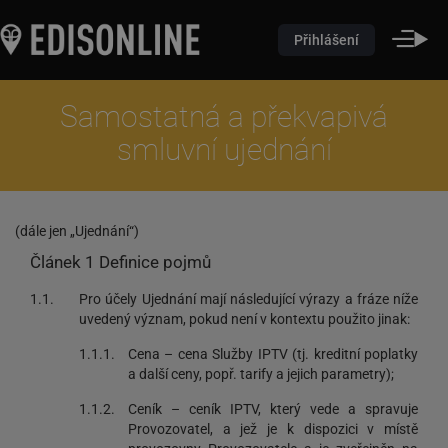
Přihlášení
Samostatná a překvapivá
smluvní ujednání
(dále jen „Ujednání“)
Článek 1 Definice pojmů
1.1.
Pro účely Ujednání mají následující výrazy a fráze níže
uvedený význam, pokud není v kontextu použito jinak:
1.1.1.
Cena – cena Služby IPTV (tj. kreditní poplatky
a další ceny, popř. tarify a jejich parametry);
1.1.2.
Ceník – ceník IPTV, který vede a spravuje
Provozovatel, a jež je k dispozici v místě