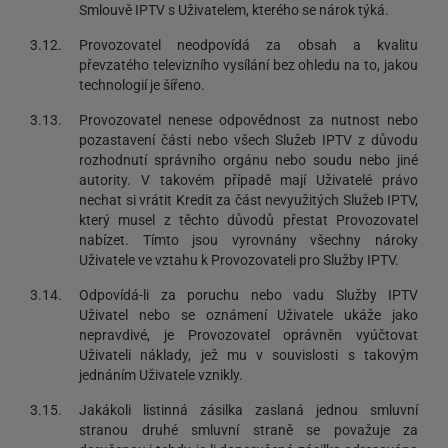
Smlouvě IPTV s Uživatelem, kterého se nárok týká.
3.12.
Provozovatel neodpovídá za obsah a kvalitu
převzatého televizního vysílání bez ohledu na to, jakou
technologií je šířeno.
3.13.
Provozovatel nenese odpovědnost za nutnost nebo
pozastavení části nebo všech Služeb IPTV z důvodu
rozhodnutí správního orgánu nebo soudu nebo jiné
autority. V takovém případě mají Uživatelé právo
nechat si vrátit Kredit za část nevyužitých Služeb IPTV,
který musel z těchto důvodů přestat Provozovatel
nabízet. Tímto jsou vyrovnány všechny nároky
Uživatele ve vztahu k Provozovateli pro Služby IPTV.
3.14.
Odpovídá-li za poruchu nebo vadu Služby IPTV
Uživatel nebo se oznámení Uživatele ukáže jako
nepravdivé, je Provozovatel oprávněn vyúčtovat
Uživateli náklady, jež mu v souvislosti s takovým
jednáním Uživatele vznikly.
3.15.
Jakákoli listinná zásilka zaslaná jednou smluvní
stranou druhé smluvní straně se považuje za