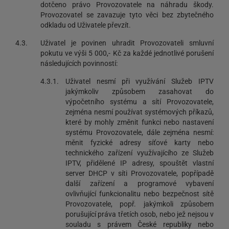
dotčeno právo Provozovatele na náhradu škody.
Provozovatel se zavazuje tyto věci bez zbytečného
odkladu od Uživatele převzít.
4.3.
Uživatel je povinen uhradit Provozovateli smluvní
pokutu ve výši 5 000,- Kč za každé jednotlivé porušení
následujících povinností:
4.3.1.
Uživatel nesmí při využívání Služeb IPTV
jakýmkoliv způsobem zasahovat do
výpočetního systému a sítí Provozovatele,
zejména nesmí používat systémových příkazů,
které by mohly změnit funkci nebo nastavení
systému Provozovatele, dále zejména nesmí:
měnit fyzické adresy síťové karty nebo
technického zařízení využívajícího ze Služeb
IPTV, přidělené IP adresy, spouštět vlastní
server DHCP v síti Provozovatele, popřípadě
další zařízení a programové vybavení
ovlivňující funkcionalitu nebo bezpečnost sítě
Provozovatele, popř. jakýmkoli způsobem
porušující práva třetích osob, nebo jež nejsou v
souladu s právem České republiky nebo