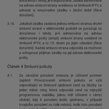
doručenou i tehdy, je-li doporučená zásilka adresována
na adresu smluvní strany uvedenou ve Smlouvě IPTV, a
adresát si nevyzvedne zásilku v úložní době (fikce
doručení).
3.16.
Jakákoli zásilka zaslaná jednou smluvní stranou druhé
smluvní straně v elektronické podobě se považuje za
doručenou i tehdy, je-li adresována na adresu
elektronické pošty (email) smluvní strany uvedené ve
Smlouvě IPTV, a to 15. dnem po jejím odeslání (fikce
doručení). Každá smluvní strana odpovídá za možnost
a schopnost přijímat zásilky na její adrese elektronické
pošty.
Článek 4 Smluvní pokuty
4.1.
Za závažné porušení smlouvy je Uživatel povinen
zaplatit Provozovateli smluvní pokutu ve výši
odpovídající ve Smlouvě sjednané ceně za Služby za
jeden měsíc ceny, která odpovídá ceně za nejvyšší
programovou nabídku, jakou měl Uživatel v rámci
období, kdy k porušení došlo sjednánu, v případě
trvajícího porušení za tolik měsíců, kolik toto porušení