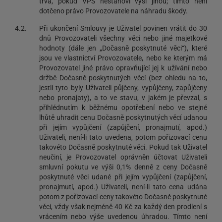
trvá, pokud VPS nestanoví výši jinou; tímto není
dotčeno právo Provozovatele na náhradu škody.
4.2.
Při ukončení Smlouvy je Uživatel povinen vrátit do 30
dnů Provozovateli všechny věci nebo jiné majetkové
hodnoty (dále jen „Dočasně poskytnuté věci“), které
jsou ve vlastnictví Provozovatele, nebo ke kterým má
Provozovatel jiné právo opravňující jej k užívání nebo
držbě Dočasně poskytnutých věcí (bez ohledu na to,
jestli tyto byly Uživateli půjčeny, vypůjčeny, zapůjčeny
nebo pronajaty), a to ve stavu, v jakém je převzal, s
přihlédnutím k běžnému opotřebení nebo ve stejné
lhůtě uhradit cenu Dočasně poskytnutých věcí udanou
při jejím vypůjčení (zapůjčení, pronajmutí, apod.)
Uživateli, není-li tato uvedena, potom pořizovací cenu
takovéto Dočasně poskytnuté věci. Pokud tak Uživatel
neučiní, je Provozovatel oprávněn účtovat Uživateli
smluvní pokutu ve výši 0,1% denně z ceny Dočasně
poskytnuté věci udané při jejím vypůjčení (zapůjčení,
pronajmutí, apod.) Uživateli, není-li tato cena udána
potom z pořizovací ceny takovéto Dočasně poskytnuté
věci, vždy však nejméně 40 Kč za každý den prodlení s
vrácením nebo výše uvedenou úhradou. Tímto není