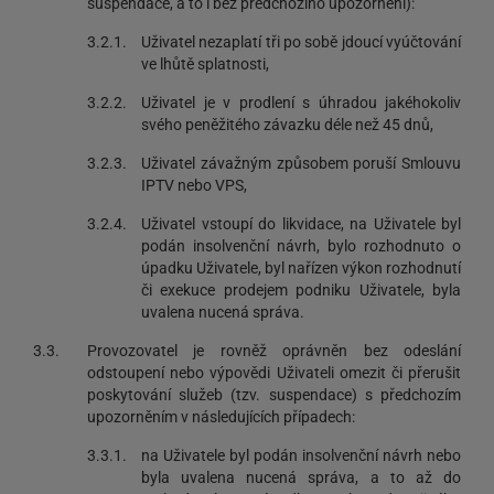
suspendace, a to i bez předchozího upozornění):
3.2.1.
Uživatel nezaplatí tři po sobě jdoucí vyúčtování
ve lhůtě splatnosti,
3.2.2.
Uživatel je v prodlení s úhradou jakéhokoliv
svého peněžitého závazku déle než 45 dnů,
3.2.3.
Uživatel závažným způsobem poruší Smlouvu
IPTV nebo VPS,
3.2.4.
Uživatel vstoupí do likvidace, na Uživatele byl
podán insolvenční návrh, bylo rozhodnuto o
úpadku Uživatele, byl nařízen výkon rozhodnutí
či exekuce prodejem podniku Uživatele, byla
uvalena nucená správa.
3.3.
Provozovatel je rovněž oprávněn bez odeslání
odstoupení nebo výpovědi Uživateli omezit či přerušit
poskytování služeb (tzv. suspendace) s předchozím
upozorněním v následujících případech:
3.3.1.
na Uživatele byl podán insolvenční návrh nebo
byla uvalena nucená správa, a to až do