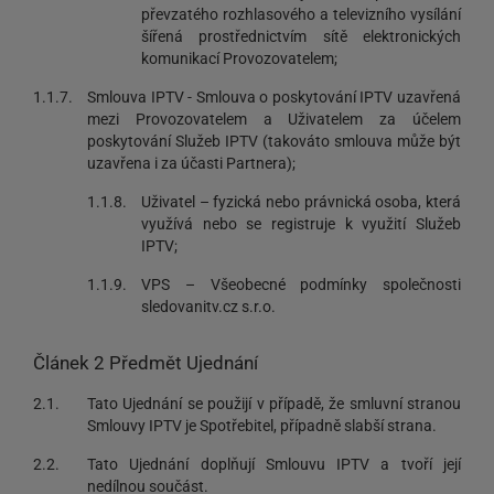
převzatého rozhlasového a televizního vysílání
šířená prostřednictvím sítě elektronických
komunikací Provozovatelem;
1.1.7.
Smlouva IPTV - Smlouva o poskytování IPTV uzavřená
mezi Provozovatelem a Uživatelem za účelem
poskytování Služeb IPTV (takováto smlouva může být
uzavřena i za účasti Partnera);
1.1.8.
Uživatel – fyzická nebo právnická osoba, která
využívá nebo se registruje k využití Služeb
IPTV;
1.1.9.
VPS – Všeobecné podmínky společnosti
sledovanitv.cz s.r.o.
Článek 2 Předmět Ujednání
2.1.
Tato Ujednání se použijí v případě, že smluvní stranou
Smlouvy IPTV je Spotřebitel, případně slabší strana.
2.2.
Tato Ujednání doplňují Smlouvu IPTV a tvoří její
nedílnou součást.