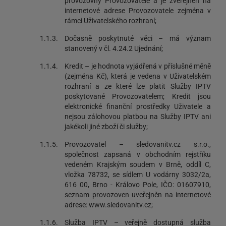
provozovny Provozovatele a je zveřejněn na
internetové adrese Provozovatele zejména v
rámci Uživatelského rozhraní;
1.1.3.
Dočasně poskytnuté věci – má význam
stanovený v čl. 4.24.2 Ujednání;
1.1.4.
Kredit – je hodnota vyjádřená v příslušné měně
(zejména Kč), která je vedena v Uživatelském
rozhraní a ze které lze platit Služby IPTV
poskytované Provozovatelem; Kredit jsou
elektronické finanční prostředky Uživatele a
nejsou zálohovou platbou na Služby IPTV ani
jakékoli jiné zboží či služby;
1.1.5.
Provozovatel – sledovanitv.cz s.r.o.,
společnost zapsaná v obchodním rejstříku
vedeném Krajským soudem v Brně, oddíl C,
vložka 78732, se sídlem U vodárny 3032/2a,
616 00, Brno - Královo Pole, IČO: 01607910,
seznam provozoven uveřejněn na internetové
adrese: www.sledovanitv.cz;
1.1.6.
Služba IPTV – veřejně dostupná služba