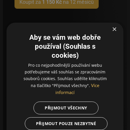
Koupit za
1 150 Kč
na 12 měsíců
×
V balíčku
Edisonline na 1 rok |
Aby se vám web dobře
-40%
získáte celkem
2 TV
kanály
používal (Souhlas s
cookies)
Vše z balíčku
Edisonline na 1 rok | -40%
Pro co nejpohodlnější používání webu
potřebujeme váš souhlas se zpracováním
souborů cookies. Souhlas udělíte kliknutím
Více
na tlačítko "Přijmout všechny".
informací
Navíc získáte i
567 titulů
PŘIJMOUT VŠECHNY
od Edison
PŘIJMOUT POUZE NEZBYTNÉ