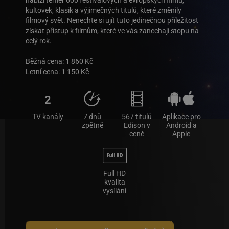
nabízí téměř 600 festivalových a evropských filmů,
kultovek, klasik a výjimečných titulů, které změnily
filmový svět. Nenechte si ujít tuto jedinečnou příležitost
získat přístup k filmům, které ve vás zanechají stopu na
celý rok.
Běžná cena: 1 860 Kč
Letní cena: 1 150 Kč
2
TV kanály
7 dnů
567 titulů
Aplikace pro
zpětně
Edison v
Android a
ceně
Apple
Full HD
kvalita
vysílání