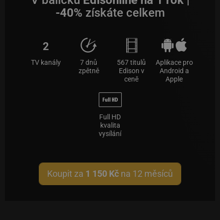
V balíčku
Edisonline na 1 rok |
-40%
získáte celkem
2
TV kanály
7 dnů
567 titulů
Aplikace pro
zpětně
Edison v
Android a
ceně
Apple
Full HD
kvalita
vysílání
Koupit za
1 150 Kč
na 12 měsíců