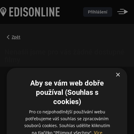
Přihlášení
Zpět
Nenašli jsme pro vás žádné dostupné
filmy
×
Aby se vám web dobře
používal (Souhlas s
cookies)
Pro co nejpohodlnější používání webu
potřebujeme váš souhlas se zpracováním
souborů cookies. Souhlas udělíte kliknutím
Více
na tlačítko "Přijmout všechny".