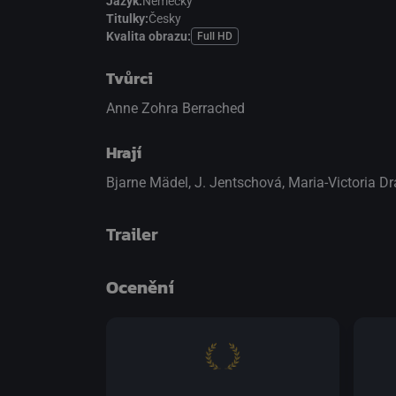
Jazyk:
Německy
Titulky:
Česky
Kvalita obrazu:
Full HD
Tvůrci
Anne Zohra Berrached
Hrají
Bjarne Mädel
,
J. Jentschová
,
Maria-Victoria D
Trailer
Ocenění
přepnout na HTML5 přehrávač
.