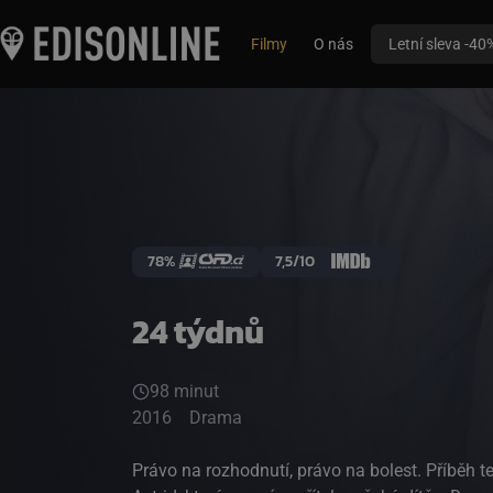
Filmy
O nás
Letní sleva -40
78%
7,5/10
24 týdnů
98 minut
2016
Drama
Právo na rozhodnutí, právo na bolest. Příběh televizní komičky