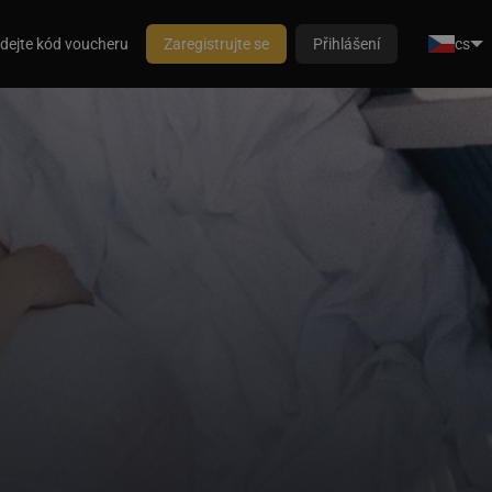
dejte kód voucheru
Zaregistrujte se
Přihlášení
cs