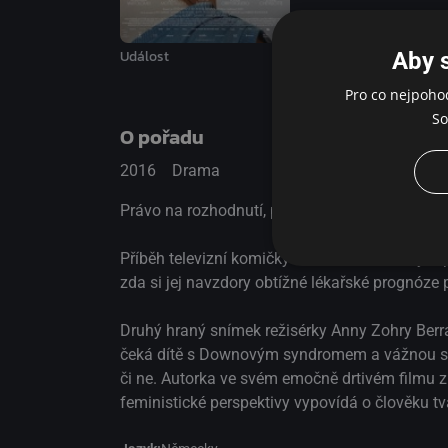
Událost
Aby 
Pro co nejpoho
So
O pořadu
2016
Drama
Právo na rozhodnutí, právo na bolest.
Příběh televizní komičky Astrid, která se sv
zda si jej navzdory obtížné lékařské prognóze 
Druhý hraný snímek režisérky Anny Zohry Berra
čeká dítě s Downovým syndromem a vážnou srde
či ne. Autorka ve svém emočně drtivém filmu 
feministické perspektivy vypovídá o člověku t