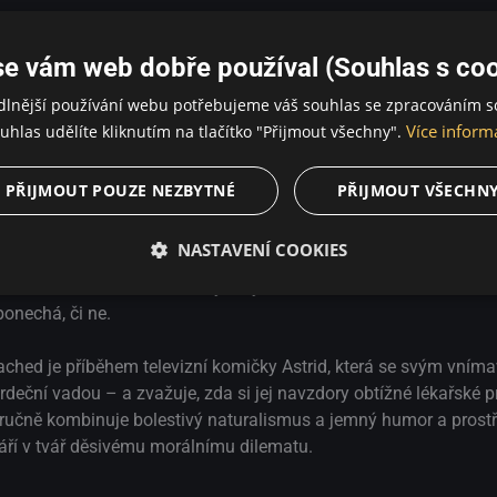
se vám web dobře používal (Souhlas s coo
dlnější používání webu potřebujeme váš souhlas se zpracováním s
Více inform
uhlas udělíte kliknutím na tlačítko "Přijmout všechny".
PŘIJMOUT POUZE NEZBYTNÉ
PŘIJMOUT VŠECHN
NASTAVENÍ COOKIES
ým přítelem čeká dítě s Downovým syndromem a vážnou srdeční va
ponechá, či ne.
ched je příběhem televizní komičky Astrid, která se svým vním
ční vadou – a zvažuje, zda si jej navzdory obtížné lékařské 
zručně kombinuje bolestivý naturalismus a jemný humor a prost
váří v tvář děsivému morálnímu dilematu.