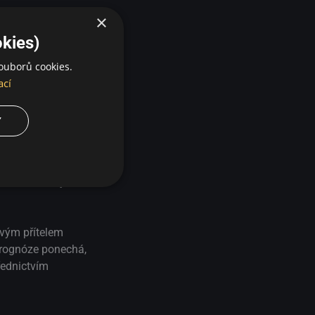
×
kies)
ouborů cookies.
ací
Y
dou a zvažuje,
avým přítelem
prognóze ponechá,
řednictvím