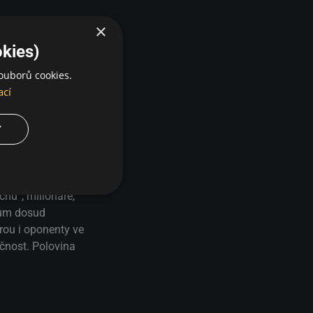
×
kies)
ouborů cookies.
ací
Y
avami moderní
chu“, milionáře,
kům dosud
rou i oponenty ve
ečnost. Polovina