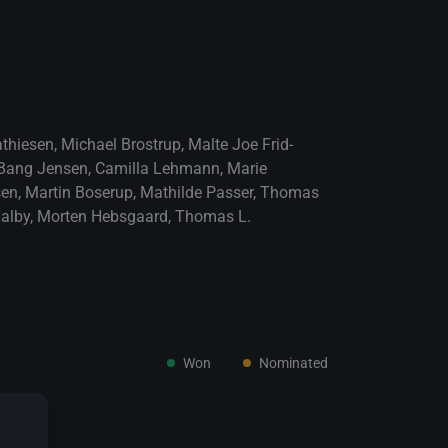
athiesen
,
Michael Brostrup
,
Malte Joe Frid-
Bang Jensen
,
Camilla Lehmann
,
Marie
sen
,
Martin Boserup
,
Mathilde Passer
,
Thomas
alby
,
Morten Hebsgaard
,
Thomas L.
Won
Nominated