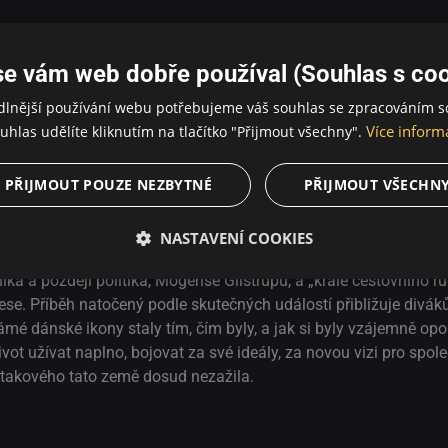
se vám web dobře používal (Souhlas s coo
dlnější používání webu potřebujeme váš souhlas se zpracováním s
Více inform
uhlas udělíte kliknutím na tlačítko "Přijmout všechny".
PŘIJMOUT POUZE NEZBYTNÉ
PŘIJMOUT VŠECHN
nské společnosti.
NASTAVENÍ COOKIES
átelství mezi dvěma nechvalně známými a provokativními post
íka a později politika, Mogense Glistrupu, a „krále cestovního ru
ese. Příběh natočený podle skutečných událostí přibližuje divá
mé dánské ikony staly tím, čím byly, a jak si byly vzájemně opo
ivot užívat naplno, bojovat za své ideály, za novou vizi pro spol
 takového tato země dosud nezažila.