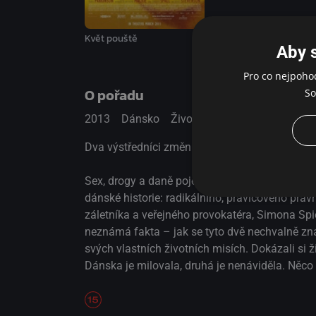
Květ pouště
Aby 
Pro co nejpoho
O pořadu
So
2013
Dánsko
Životopisný / Drama
Dva výstředníci změnili zastaralé zvyklosti dá
Sex, drogy a daně pojednává o velkolepém př
dánské historie: radikálního, pravicového právn
záletníka a veřejného provokatéra, Simona Spi
neznámá fakta – jak se tyto dvě nechvalně zná
svých vlastních životních misích. Dokázali si ž
Dánska je milovala, druhá je nenáviděla. Něco