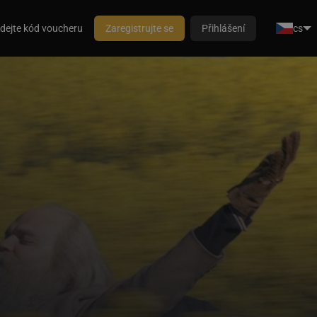
dejte kód voucheru
Zaregistrujte se
Přihlášení
cs