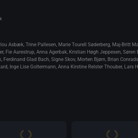
k
ilou Asbæk
,
Trine Pallesen
,
Marie Tourell Søderberg
,
Maj-Britt M
er
,
Fie Aarestrup
,
Anna Agerbak
,
Kristian Høgh Jeppesen
,
Søren 
k
,
Ferdinand Glad Bach
,
Signe Skov
,
Morten Bjørn
,
Brian Conrad
ard
,
Inge Lise Goltermann
,
Anna Kirstine Relster Thouber
,
Lars H