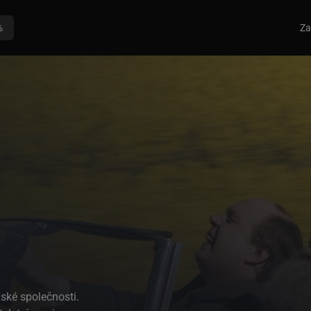
%
Za
nské společnosti.