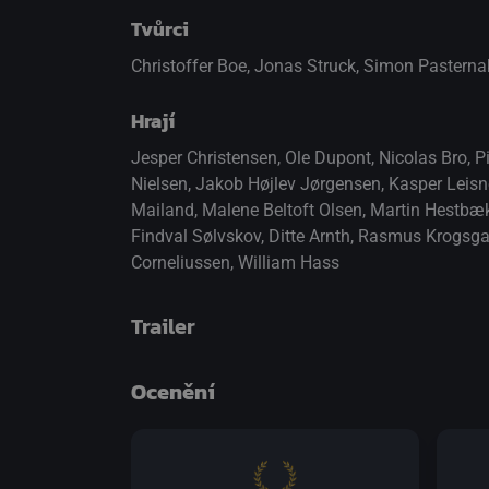
Tvůrci
Christoffer Boe, Jonas Struck, Simon Pasterna
Hrají
Jesper Christensen
,
Ole Dupont
,
Nicolas Bro
,
P
Nielsen
,
Jakob Højlev Jørgensen
,
Kasper Leisn
Mailand
,
Malene Beltoft Olsen
,
Martin Hestbæ
Findval Sølvskov
,
Ditte Arnth
,
Rasmus Krogsga
Corneliussen
,
William Hass
Trailer
Ocenění
přepnout na HTML5 přehrávač
.