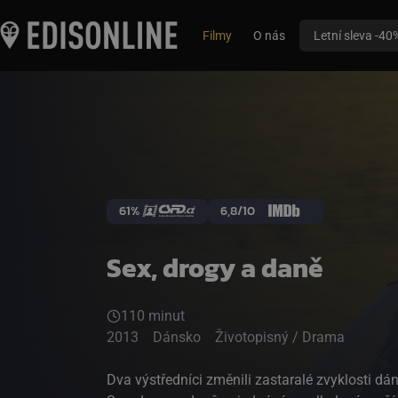
Filmy
O nás
Letní sleva -40
61%
6,8/10
Sex, drogy a daně
110 minut
2013
Dánsko
Životopisný / Drama
Dva výstředníci změnili zastaralé zvyklosti dá