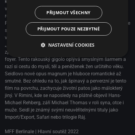
kořalkou v ruce a sametovými melodiemi Wurlitzeru ve
vzduchu se ve sklepě se svým „piccolo fratello“ loučí s
PŘIJMOUT VŠECHNY
rodičovským domem. Jeho otec je v domově důchodců.
Popová hvězda Richie vydělává peníze v Rimini. Tvrdí, že je
PŘIJMOUT POUZE NEZBYTNÉ
stále „con molto amore“ – a je to právě trocha té sexuální
vášně, kterou potřebuje, aby se oblékl do svého korzetu a
NASTAVENÍ COOKIES
„jacketto“, což se rýmuje s „perfetto“, a pak se zápalem
zpíval tklivé německé písničky ve strohých hotelových
foyer. Tento rakouský gigolo oplývá smyslným šarmem a
razí si cestu do myslí, těl a peněženek žen určitého věku.
Seidlovo nové opus magnum je hluboce romantické až
smutné. Bez ohledu na to, jak špinavý a perverzní je tento
film na povrchu, zachycuje životní patos jako málokterý
jiný. V Rimini, kde se naposledy na plátně objevil Hans-
Michael Rehberg, září Michael Thomas v roli syna, otce i
muže. Seidl je známý svými neuvěřitelnými tituly jako
Import/Export, Safari nebo trilogie Ráj.
MFF Berlinale | Hlavní soutěž 2022