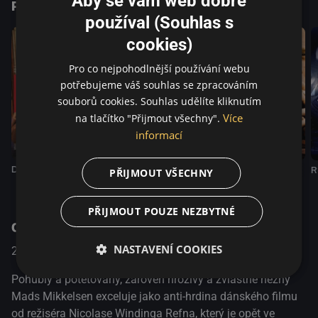
Aby se vám web dobře
Podobné tituly
intenzitou. Na svém předchozím filmu, hollywoodském
používal (Souhlas s
thrilleru Fear X, spolupracoval se zesnulým spisovatelem
Hubertem Selbym Jr. (Requiem za sen). Dealer II nese ve
cookies)
své povahokresbě pokleslého machistického člověka
Pro co nejpohodlnější používání webu
opojný vliv Selbyho nelítostné prózy.
potřebujeme váš souhlas se zpracováním
souborů cookies. Souhlas udělíte kliknutím
Více
na tlačítko "Přijmout všechny".
informací
Dealer III
Neon Demon
Goliáš
R
PŘIJMOUT VŠECHNY
PŘIJMOUT POUZE NEZBYTNÉ
O pořadu
NASTAVENÍ COOKIES
2004
Dánsko / Srbsko
Akční / Krimi / Drama / Thriller
Pohublý a potetovaný, zároveň hrozivý a zvláštně něžný
Mads Mikkelsen exceluje jako anti-hrdina dánského filmu
od režiséra Nicolase Windinga Refna, který je opět ve