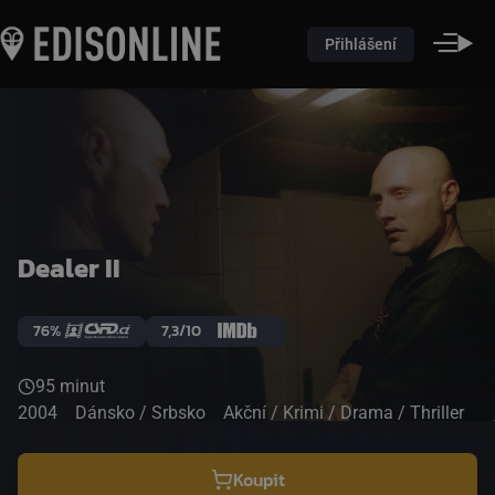
Přihlášení
Dealer II
76%
7,3/10
95 minut
2004
Dánsko / Srbsko
Akční / Krimi / Drama / Thriller
Koupit