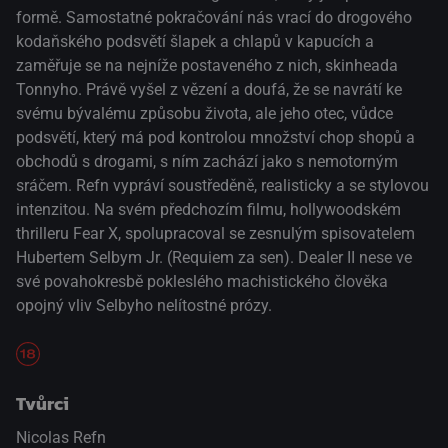
formě. Samostatné pokračování nás vrací do drogového
kodaňského podsvětí šlapek a chlapů v kapucích a
zaměřuje se na nejníže postaveného z nich, skinheada
Tonnyho. Právě vyšel z vězení a doufá, že se navrátí ke
svému bývalému způsobu života, ale jeho otec, vůdce
podsvětí, který má pod kontrolou množství chop shopů a
obchodů s drogami, s ním zachází jako s nemotorným
sráčem. Refn vypráví soustředěně, realisticky a se stylovou
intenzitou. Na svém předchozím filmu, hollywoodském
thrilleru Fear X, spolupracoval se zesnulým spisovatelem
Hubertem Selbym Jr. (Requiem za sen). Dealer II nese ve
své povahokresbě pokleslého machistického člověka
opojný vliv Selbyho nelítostné prózy.
Tvůrci
Nicolas Refn