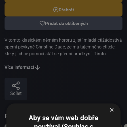
Přehrát
Přidat do oblíbených
V tomto klasickém němém hororu zjistí mladá ctižádostivá
operní pěvkyně Christine Daaé, že má tajemného ctitele,
který jí chce pomoci stát se přední umělkyní. Tímto
tajemným maskovaným mužem je Erik, známý také jako
Fantom, ošklivě znetvořený samotář, který žije pod
Více informací
pařížskou operou. Když Fantom Christine zajme a
vyžaduje její oddanost a náklonnost, vydává se ji zachránit
její nápadník, vikomt Raoul de Chagny. Tento film se
Sdílet
nejvíce podobá Lerouxovu románu a většina fanoušků jej
považuje za jeho dosud nejlepší filmovou verzi. Na filmové
×
adaptaci se podíleli Elliott J. Clawson, Frank M.
Podobné tituly
McCormack, Tom Reed a Raymond L. Schrock. Režíroval
Aby se vám web dobře
ho Rupert Julian, kterému asistovali Edward Sedgwick a
používal (Souhlas s