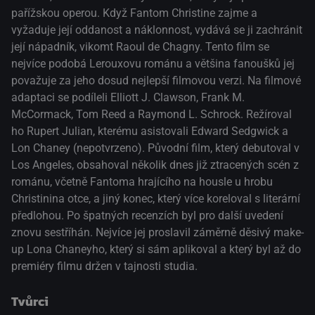
pařížskou operou. Když Fantom Christine zajme a
vyžaduje její oddanost a náklonnost, vydává se ji zachránit
její nápadník, vikomt Raoul de Chagny. Tento film se
nejvíce podobá Lerouxovu románu a většina fanoušků jej
považuje za jeho dosud nejlepší filmovou verzi. Na filmové
adaptaci se podíleli Elliott J. Clawson, Frank M.
McCormack, Tom Reed a Raymond L. Schrock. Režíroval
ho Rupert Julian, kterému asistovali Edward Sedgwick a
Lon Chaney (nepotvrzeno). Původní film, který debutoval v
Los Angeles, obsahoval několik dnes již ztracených scén z
románu, včetně Fantoma hrajícího na housle u hrobu
Christinina otce, a jiný konec, který více koreloval s literární
předlohou. Po špatných recenzích byl pro další uvedení
znovu sestříhán. Nejvíce jej proslavil záměrně děsivý make-
up Lona Chaneyho, který si sám aplikoval a který byl až do
premiéry filmu držen v tajnosti studia.
Tvůrci