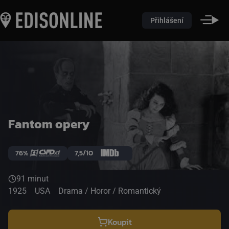
Přihlášení
Fantom opery
76%
7,5/10
91 minut
1925
USA
Drama / Horor / Romantický
Koupit