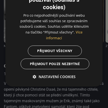
Lon Chaney (nepotvrzeno). Původní film, který debutoval v
cookies)
Los Angeles, obsahoval několik dnes již ztracených scén z
románu, včetně Fantoma hrajícího na housle u hrobu
Pro co nejpohodlnější používání webu
Christinina otce, a jiný konec, který více koreloval s literární
potřebujeme váš souhlas se zpracováním
předlohou. Po špatných recenzích byl pro další uvedení
souborů cookies. Souhlas udělíte kliknutím
znovu sestříhán. Nejvíce jej proslavil záměrně děsivý make-
Více
na tlačítko "Přijmout všechny".
up Lona Chaneyho, který si sám aplikoval a který byl až do
informací
premiéry filmu držen v tajnosti studia.
Muž s kinoaparátem
Z
Podivný případ doktora Jekylla a pana Hydea
Poslední Mohykán
PŘIJMOUT VŠECHNY
PŘIJMOUT POUZE NEZBYTNÉ
O pořadu
1925
USA
Drama / Horor / Romantický
NASTAVENÍ COOKIES
V tomto klasickém němém hororu zjistí mladá ctižádostivá
operní pěvkyně Christine Daaé, že má tajemného ctitele,
který jí chce pomoci stát se přední umělkyní. Tímto
tajemným maskovaným mužem je Erik, známý také jako
Fantom, ošklivě znetvořený samotář, který žije pod