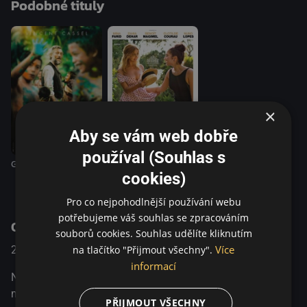
Podobné tituly
všem konvencím konformity. Ve filmu Pacifiction,
uvedeném v canneské soutěži, v lahodném tropickém
příběhu prohřátém tahitským sluncem si Benoît Magimel
oblékl kostým velvyslance po boku Sergiho Lópeze v roli
zapšklého majitele nočního klubu.
×
Aby se vám web dobře
používal (Souhlas s
Gauguin
Bezstarostná dívka
cookies)
Pro co nejpohodlnější používání webu
potřebujeme váš souhlas se zpracováním
O pořadu
souborů cookies. Souhlas udělíte kliknutím
Více
na tlačítko "Přijmout všechny".
2022
Velká Británie / Francie
Drama / Thriller
informací
Na ostrově ve Francouzské Polynésii žije Vysoký komisař,
muž s bouřlivou náturou a zkušený diplomat, mezi
PŘIJMOUT VŠECHNY