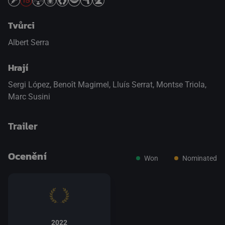
Tvůrci
Albert Serra
Hrají
Sergi López
,
Benoît Magimel
,
Lluís Serrat
,
Montse Triola
,
Marc Susini
Trailer
Ocenění
Won
Nominated
přepnout na HTML5 přehrávač
.
2022