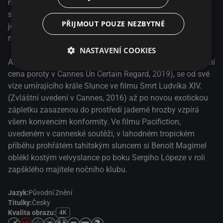
nejvyššími patry politiky a nejnižší sociální vrstvou svých
spoluobčanů. Objevují se zvěsti: byla spatřena ponorka,
PŘIJMOUT POUZE NEZBYTNÉ
jejíž strašidelná přítomnost by mohla předznamenávat
návrat francouzských jaderných testů.
NASTAVENÍ COOKIES
Albert Serra, režisér avantgardního snímku Liberté (Zvláštní
cena poroty v Cannes Un Certain Regard, 2019), se od své
vize umírajícího krále Slunce ve filmu Smrt Ludvíka XIV.
(Zvláštní uvedení v Cannes, 2016) až po novou exotickou
zápletku zasazenou do prostředí jaderné hrozby vzpírá
všem konvencím konformity. Ve filmu Pacifiction,
uvedeném v canneské soutěži, v lahodném tropickém
příběhu prohřátém tahitským sluncem si Benoît Magimel
oblékl kostým velvyslance po boku Sergiho Lópeze v roli
zapšklého majitele nočního klubu.
Jazyk:
Původní Znění
Titulky:
Česky
Kvalita obrazu:
4K