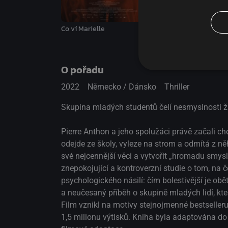
Kluci
Co ví Marielle
O pořadu
2022
Německo / Dánsko
Thriller
Skupina mladých studentů čelí nesmyslnosti ži
Pierre Anthon a jeho spolužáci právě začali cho
odejde ze školy, vyleze na strom a odmítá z ně
své nejcennější věci a vytvořit „hromadu smys
znepokojující a kontroverzní studie o tom, na 
psychologického násilí: čím bolestivější je obě
a neučesaný příběh o skupině mladých lidí, kteř
Film vznikl na motivy stejnojmenné bestselleru
1,5 milionu výtisků. Kniha byla adaptována do 