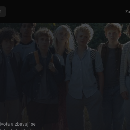
%
Za
vota a zbavují se