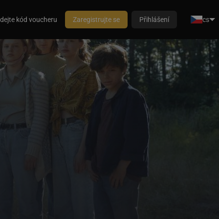
dejte kód voucheru
Zaregistrujte se
Přihlášení
cs