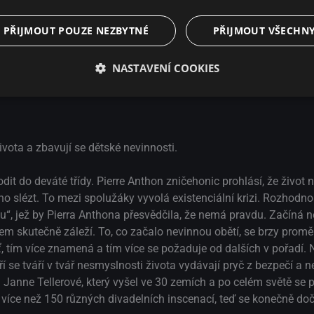
Narušitel systému
Věž. Jasný den.
PŘIJMOUT POUZE NEZBYTNÉ
PŘIJMOUT VŠECHN
Noct
NASTAVENÍ COOKIES
vota a zbavují se dětské nevinnosti.
dit do deváté třídy. Pierre Anthon zničehonic prohlásí, že život
ho slézt. To mezi spolužáky vyvolá existenciální krizi. Rozhodn
lu“, jež by Pierra Anthona přesvědčila, že nemá pravdu. Začíná 
čem skutečně záleží. To, co začalo nevinnou obětí, se brzy promě
ť, tím více znamená a tím více se požaduje od dalších v pořadí. 
í se tváří v tvář nesmyslnosti života vydávají pryč z bezpečí a ne
 Janne Tellerové, který vyšel ve 30 zemích a po celém světě se 
více než 150 různých divadelních inscenací, teď se konečně doč