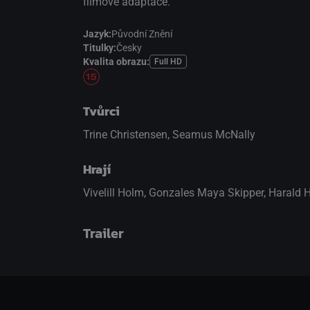
filmové adaptace.
Jazyk:
Původní Znění
Titulky:
Česky
Kvalita obrazu:
Full HD
Tvůrci
Trine Christensen, Seamus McNally
Hrají
Vivelill Holm
,
Gonzales Maya Skipper
,
Harald 
Trailer