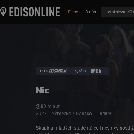
Filmy
O nás
Letní sleva -40
69%
5,7/10
Nic
83 minut
2022
Německo / Dánsko
Thriller
Skupina mladých studentů čelí nesmyslnosti ži