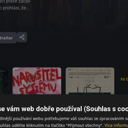
c prohlásí, že
strom a odmítá z
lní krizi.
a vytvořit
vědčila, že nemá
trailer
ntroverzní studie
evinnou obětí, se
 čím bolestivější
je od dalších v
o skupině
 života vydávají
l na motivy
ý vyšel ve 30
,5 milionu
50 různých
se vám web dobře používal (Souhlas s coo
i celovečerní
dlnější používání webu potřebujeme váš souhlas se zpracováním s
Více inform
uhlas udělíte kliknutím na tlačítko "Přijmout všechny".