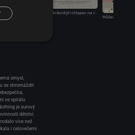
Nejkrásnější chlapec na světě
Y
urama
Můžeme být také
 nemá smysl,
ou se shromáždit
nebezpečná,
ní ve spirálu
Nothing je surový
vinnosti dětství.
prodalo více než
kala i celovečerní