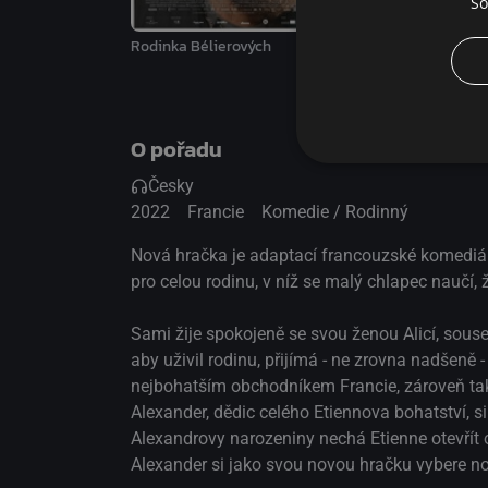
So
Rodinka Bélierových
Mikrob a Gasoil
O pořadu
Česky
2022
Francie
Komedie / Rodinný
Nová hračka je adaptací francouzské komediál
pro celou rodinu, v níž se malý chlapec naučí, ž
Sami žije spokojeně se svou ženou Alicí, souse
aby uživil rodinu, přijímá - ne zrovna nadšeně
nejbohatším obchodníkem Francie, zároveň ta
Alexander, dědic celého Etiennova bohatství, s
Alexandrovy narozeniny nechá Etienne otevřít o
Alexander si jako svou novou hračku vybere 