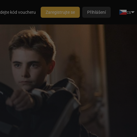
dejte kód voucheru
Zaregistrujte se
Přihlášení
cs