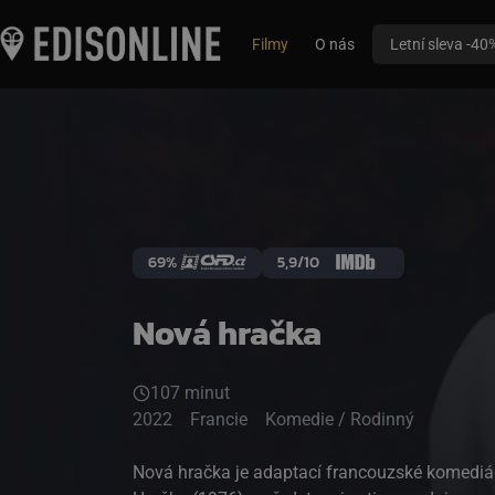
Filmy
O nás
Letní sleva -40
69%
5,9/10
Nová hračka
107 minut
2022
Francie
Komedie / Rodinný
Nová hračka je adaptací francouzské komediál