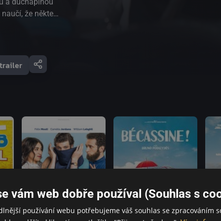
ou a duchaplnou
 naučí, že některé
becním sídlišti.
 rodinu, přijímá -
luxusním
trailer
tším
 a nepřístupným
syn Alexander,
lízkosti udělal
náčka. Na
oddělení s
o si chlapec
 vybere nočního
se vám web dobře používal (Souhlas s coo
dlnější používání webu potřebujeme váš souhlas se zpracováním s