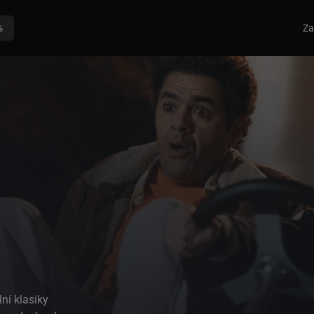
%
Za
ní klasiky