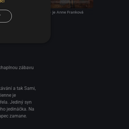
ací
Kde je Anne Franková
Y
last
uchaplnou zábavu
kávání a tak Sami,
ienne je
ela. Jediný syn
ého jedináčka. Na
hlapec zamane.