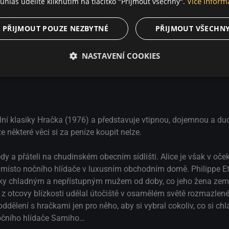
Více inform
uhlas udělíte kliknutím na tlačítko "Přijmout všechny".
Bécassine !
Někdo to rád zahalené
PŘIJMOUT POUZE NEZBYTNÉ
PŘIJMOUT VŠECHN
Má v
NASTAVENÍ COOKIES
ní klasiky Hračka (1976) a představuje vtipnou, dojemnou a d
e některé věci si za peníze koupit nelze.
dy a přáteli na chudinském obecním sídlišti. Alice je však v oče
 - místo nočního hlídače v luxusním obchodním domě. Philippe Et
ky chladným a nepřístupným mužem od doby, co jeho žena zemř
i z otcovy blízkosti udělal útočiště v osamělém světě rozmazlen
ddělení s hračkami jen pro něho, aby si vybral cokoliv, co si c
nočního hlídače Samiho…