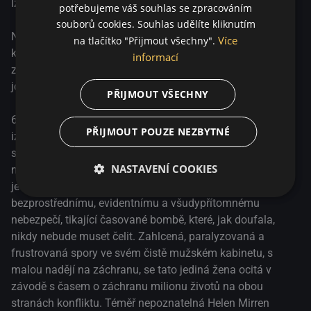
Izrael, 1973. Jedna žena mezi vítězstvím a porážkou.
potřebujeme váš souhlas se zpracováním
souborů cookies. Souhlas udělíte kliknutím
Napínavé drama, které zachycuje, jak odpovědným a
Více
na tlačítko "Přijmout všechny".
kontroverzním rozhodnutím musela čelit Golda Meirová –
informací
známá také jako „železná lady Izraele“ – během
jomkipurské války v roce 1973.
PŘIJMOUT VŠECHNY
6. října 1973, pod rouškou tmy, v den největšího
PŘIJMOUT POUZE NEZBYTNÉ
izraelského svátku a během měsíce ramadánu, zahájila
spojená vojska Egypta, Sýrie a Jordánska překvapivý útok
NASTAVENÍ COOKIES
na Sinajský poloostrov a Golanské výšiny. Golda Meirová,
jediná premiérka v dějinách Izraele, stojí proti přesile, čelí
bezprostřednímu, evidentnímu a všudypřítomnému
nebezpečí, tikající časované bombě, které, jak doufala,
nikdy nebude muset čelit. Zahlcená, paralyzovaná a
frustrovaná spory ve svém čistě mužském kabinetu, s
malou nadějí na záchranu, se tato jediná žena ocitá v
závodě s časem o záchranu milionu životů na obou
stranách konfliktu. Téměř nepoznatelná Helen Mirren