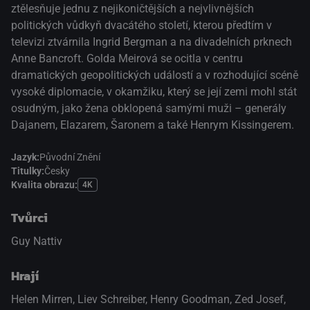
ztělesňuje jednu z nejikoničtějších a nejvlivnějších
politických vůdkyň dvacátého století, kterou předtím v
televizi ztvárnila Ingrid Bergman a na divadelních prknech
Anne Bancroft. Golda Meirová se ocitla v centru
dramatických geopolitických událostí a v rozhodující scéně
vysoké diplomacie, v okamžiku, který se její zemi mohl stát
osudným, jako žena obklopená samými muži – generály
Dajanem, Elazarem, Šaronem a také Henrym Kissingerem.
Jazyk:
Původní Znění
Titulky:
Česky
Kvalita obrazu:
4K
Tvůrci
Guy Nattiv
Hrají
Helen Mirren
,
Liev Schreiber
,
Henry Goodman
,
Zed Josef
,