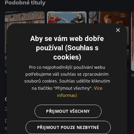
Podobné tituly
přetrval po mnoho let, a který je možné znovuobjevit ještě i
dnes.
×
Aby se vám web dobře
používal (Souhlas s
cookies)
Pro co nejpohodlnější používání webu
Starý dub
Pardon, nezastihli jsme
potřebujeme váš souhlas se zpracováním
Hledá se Eric
J
souborů cookies. Souhlas udělíte kliknutím
Více
na tlačítko "Přijmout všechny".
informací
O pořadu
2013
Velká Británie
Dokumentární / Historický
PŘIJMOUT VŠECHNY
Dokumentární film Kena Loache o době, kdy dělat věci
PŘIJMOUT POUZE NEZBYTNÉ
společně bylo normální... Rok 1945 byl klíčovým