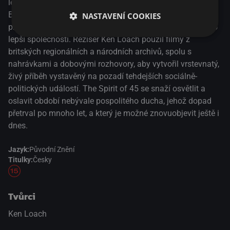
letopočtem v britské historii. Solidarita, která pomohla
Británii přežít válku, spolu s hořkými vzpomínkami na
NASTAVENÍ COOKIES
předválečné roky, přivedla lidi ke společným představám o
lepší společnosti. Režisér Ken Loach použil filmy z
britských regionálních a národních archivů, spolu s
nahrávkami a dobovými rozhovory, aby vytvořil vrstevnatý,
živý příběh vystavěný na pozadí tehdejších sociálně-
politických událostí. The Spirit of 45 se snaží osvětlit a
oslavit období nebývale pospolitého ducha, jehož dopad
přetrval po mnoho let, a který je možné znovuobjevit ještě i
dnes.
Jazyk:
Původní Znění
Titulky:
Česky
Tvůrci
Ken Loach