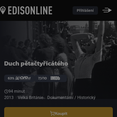
Přihlášení
Duch pětačtyřicátého
63%
7,1/10
94 minut
2013
Velká Británie
Dokumentární / Historický
Koupit