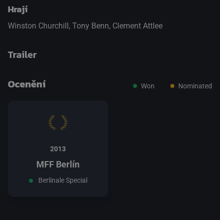
Hrají
Winston Churchill
,
Tony Benn
,
Clement Attlee
Trailer
Ocenění
Won
Nominated
přepnout na HTML5 přehrávač
.
2013
MFF Berlín
Berlinale Special