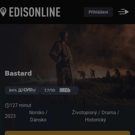
Přihlášení
Bastard
84%
7,7/10
127 minut
Norsko /
Životopisný / Drama /
2023
Dánsko
Historický