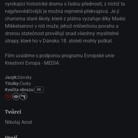
vynikající historické drama s řadou předností, z nichž ta
nejpřesvědčivější je možná nejméně překvapivá. Je jí
charisma staré školy, které z plátna vyzařuje díky Madsi
Mikkelsenovi v roli muže, jehož mlčenlivou povahu a
drsnou statečnost prověřují snad všechny myslitelné
útrapy, které ho v Dánsku 18. století mohly potkat.
Film uvádíme s podporou programu Evropské unie
Kreativní Evropa - MEDIA.
Jazyk:
Dánsky
Titulky:
Česky
Kvalita obrazu:
4K
Tvůrci
Nikolaj Arcel
Hrají