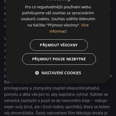
Bastard je strhující drama o dobývání dánských vřesovišť,
Pro co nejpohodlnější používání webu
o neúprosné přírodě, velkých snech a ještě větších obětech,
potřebujeme váš souhlas se zpracováním
které se odehrává v polovině 18. století. Vypráví o hrdém a
souborů cookies. Souhlas udělíte kliknutím
nekompromisním muži a o ženě, která se stane jeho
Více
na tlačítko "Přijmout všechny".
spojenkyní v boji proti zlu, smrti a zatracení.
informací
V roce 1755 se zchudlý kapitán Ludvig Kahlen vydává
dobýt drsné, nehostinné dánské vřesoviště se zdánlivě
PŘIJMOUT VŠECHNY
nemožným cílem: vybudovat tu ve jménu krále kolonii.
Výměnou za to pro sebe získá tolik vytoužený šlechtický
PŘIJMOUT POUZE NEZBYTNÉ
titul. Jediný vlastník této oblasti, nemilosrdný Frederik de
Schinkel, se však arogantně domnívá, že tato země patří
NASTAVENÍ COOKIES
jen jemu. Když se de Schinkel dozví, že jeho služebná Anna
Barbara a její manžel se utekli ukrýt ke Kahlenovi,
privilegovaný a zlomyslný majitel vřesoviště přísahá
pomstu a dělá vše pro to, aby kapitána vyhnal. Kahlen se
nenechá zastrašit a pustí se do nerovného boje – riskuje
nejen svůj život, ale i život rodiny uprchlíků, která se kolem
něj shromáždila. Šestý celovečerní film Nikolaje Arcela je