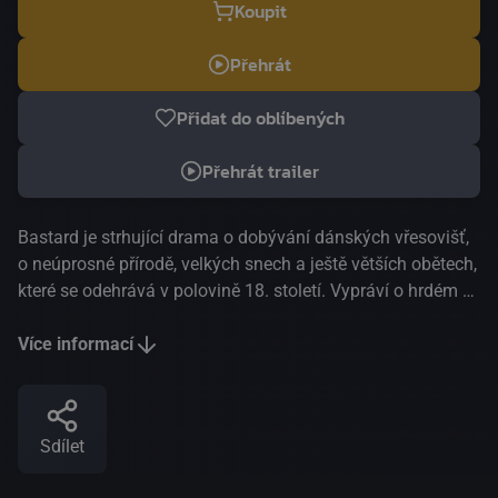
Koupit
Přehrát
Přidat do oblíbených
Přehrát trailer
Bastard je strhující drama o dobývání dánských vřesovišť,
o neúprosné přírodě, velkých snech a ještě větších obětech,
které se odehrává v polovině 18. století. Vypráví o hrdém a
nekompromisním muži a o ženě, která se stane jeho
spojenkyní v boji proti zlu, smrti a zatracení. V roce 1755 se
Více informací
zchudlý kapitán Ludvig Kahlen vydává dobýt drsné,
nehostinné dánské vřesoviště se zdánlivě nemožným
cílem: vybudovat tu ve jménu krále kolonii. Výměnou za to
Sdílet
pro sebe získá tolik vytoužený šlechtický titul. Jediný
vlastník této oblasti, nemilosrdný Frederik de Schinkel, se