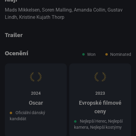
Mads Mikkelsen
,
Soren Malling
,
Amanda Collin
,
Gustav
Lindh
,
Kristine Kujath Thorp
Trailer
Ocenění
Won
Nominated
přepnout na HTML5 přehrávač
.
2024
2023
Oscar
Evropské filmové
ceny
Oficiální dánský
kandidát
Nejlepší Herec, Nejlepší
kamera, Nejlepší kostýmy