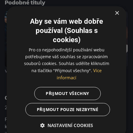
Podobné tituly
do rodiny, což mu dává naději na dobrou budoucnost, ale
čím více se s Edith sbližuje, tím větší má strach, že ji
×
zklame a zraní. Kvůli tomu brzy přestává mít odvahu
Aby se vám web dobře
upřímně projevovat svoje city. Film Polibek je tak
používal (Souhlas s
dramatem dánského režiséra Billeho Augusta o mladém
muži, který se zaplete do sítě slibů, lží a morálních
cookies)
závazků.
Pro co nejpohodlnější používání webu
potřebujeme váš souhlas se zpracováním
souborů cookies. Souhlas udělíte kliknutím
Více
na tlačítko "Přijmout všechny".
V Mariině ráji
Dohoda
Dobrý zrádce
informací
PŘIJMOUT VŠECHNY
O pořadu
2022
Dánsko
Drama / Romantický
PŘIJMOUT POUZE NEZBYTNÉ
Příběh sleduje Antona, který se touží stát důstojníkem
NASTAVENÍ COOKIES
kavalerie. Během cvičení nařídí své četě, aby pomohla