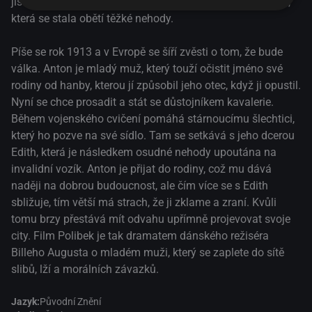
jistému baronovi. Díky tomu se setká s jeho dcerou Edith,
která se stala obětí těžké nehody.
Píše se rok 1913 a v Evropě se šíří zvěsti o tom, že bude
válka. Anton je mladý muž, který touží očistit jméno své
rodiny od hanby, kterou jí způsobil jeho otec, když ji opustil.
Nyní se chce prosadit a stát se důstojníkem kavalerie.
Během vojenského cvičení pomáhá stárnoucímu šlechtici,
který ho pozve na své sídlo. Tam se setkává s jeho dcerou
Edith, která je následkem osudné nehody upoutána na
invalidní vozík. Anton je přijat do rodiny, což mu dává
naději na dobrou budoucnost, ale čím více se s Edith
sbližuje, tím větší má strach, že ji zklame a zraní. Kvůli
tomu brzy přestává mít odvahu upřímně projevovat svoje
city. Film Polibek je tak dramatem dánského režiséra
Billeho Augusta o mladém muži, který se zaplete do sítě
slibů, lží a morálních závazků.
Jazyk:
Původní Znění