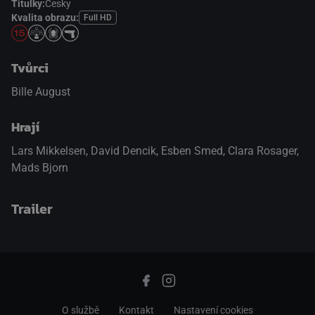
Titulky:
Česky
Kvalita obrazu:
Full HD
Tvůrci
Bille August
Hrají
Lars Mikkelsen
,
David Dencik
,
Esben Smed
,
Clara Rosager
,
Mads Bjorn
Trailer
přepnout na HTML5 přehrávač
.
O službě
Kontakt
Nastavení cookies