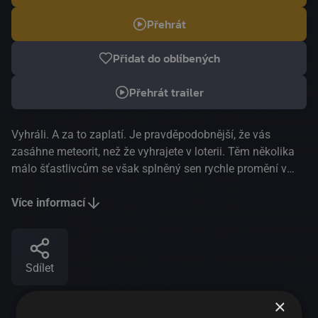
Přehrát
Přidat do oblíbených
Přehrát trailer
Vyhráli. A za to zaplatí. Je pravděpodobnější, že vás
zasáhne meteorit, než že vyhrajete v loterii. Těm několika
málo šťastlivcům se však splněný sen rychle promění v
noční můru. Šance jedna ku 19 milionům.
Pravděpodobnost, že vás zasáhne meteorit, je mnohem
Více informací
vyšší než šance, že vyhrajete v loterii. Pro naše šťastné
výherce se sen rychle změní v noční můru a jejich životy se
roztříští ve velkolepém ohňostroji této vzrušující černé
Sdílet
komedie. Český dabing.
×