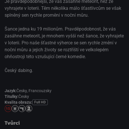
Je pravděpodobnější, že vás zasáhne meteorit, než že
vyhrajete v loterii. Těm několika málo šťastlivcům se však
splněný sen rychle promění v noční můru.
Šance jedna ku 19 milionům. Pravděpodobnost, že vás
zasáhne meteorit, je mnohem vyšší než šance, že vyhrajete
v loterii. Pro naše šťastné výherce se sen rychle změní v
noční můru a jejich životy se roztříští ve velkolepém
ohňostroji této vzrušující černé komedie.
Český dabing.
Jazyk:
Česky,
Francouzsky
Titulky:
Česky
Kvalita obrazu:
Full HD
Tvůrci