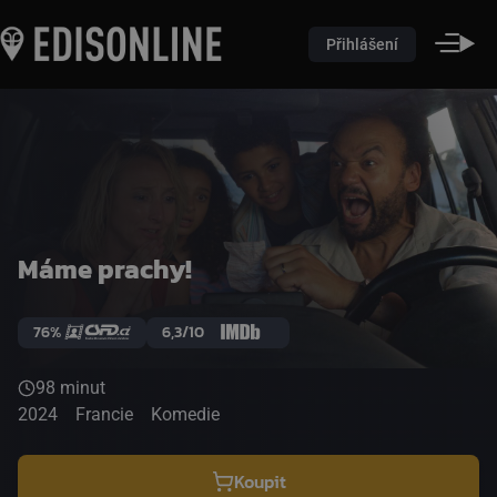
Přihlášení
Máme prachy!
76%
6,3/10
98 minut
2024
Francie
Komedie
Koupit