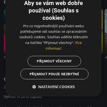
Podobné tituly
Aby se vám web dobře
používal (Souhlas s
cookies)
Pro co nejpohodlnější používání webu
potřebujeme váš souhlas se zpracováním
souborů cookies. Souhlas udělíte kliknutím
Více
na tlačítko "Přijmout všechny".
informací
Spermageddon
Rebelky
J
Bláznivě | CZ
PŘIJMOUT VŠECHNY
PŘIJMOUT POUZE NEZBYTNÉ
O pořadu
NASTAVENÍ COOKIES
2024
Francie
Komedie
Vyhráli. A za to zaplatí.