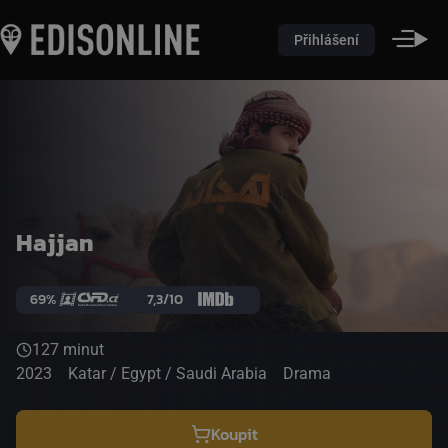
Přihlášení
Hajjan
69%
7,3/10
127 minut
2023
Katar / Egypt / Saudi Arabia
Drama
Koupit