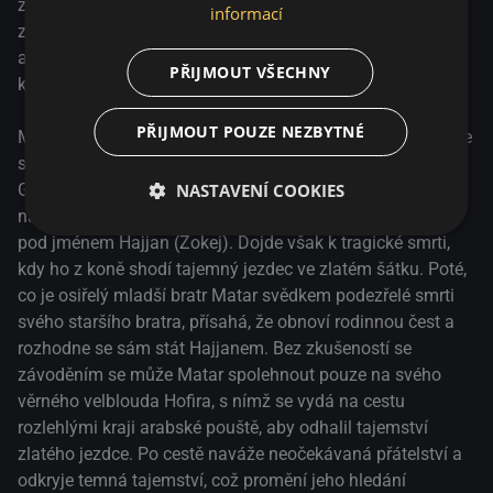
zemře jeho starší bratr, Matar má jedinou šanci Hofira
informací
zachránit tím, že se stane "hajjanem", velbloudím žokejem,
a vstoupí tak do světa beduínských velbloudích dostihů,
PŘIJMOUT VŠECHNY
kde se rozhoduje o vítězi.
PŘIJMOUT POUZE NEZBYTNÉ
Mezi velkou konkurencí pouštních velbloudích dostihů, kde
se po staletí vytváří rodinné dědictví beduínů, sní mladý
NASTAVENÍ COOKIES
Ghanim o tom, že vyhraje každoroční Velký závod Safwa
na počest svého legendárního dědečka, známého pouze
pod jménem Hajjan (Žokej). Dojde však k tragické smrti,
kdy ho z koně shodí tajemný jezdec ve zlatém šátku. Poté,
co je osiřelý mladší bratr Matar svědkem podezřelé smrti
svého staršího bratra, přísahá, že obnoví rodinnou čest a
rozhodne se sám stát Hajjanem. Bez zkušeností se
závoděním se může Matar spolehnout pouze na svého
věrného velblouda Hofira, s nímž se vydá na cestu
rozlehlými kraji arabské pouště, aby odhalil tajemství
zlatého jezdce. Po cestě naváže neočekávaná přátelství a
odkryje temná tajemství, což promění jeho hledání