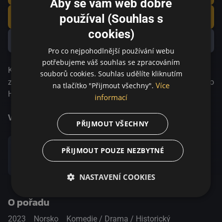
Aby se vám web dobře
Přehrát
používal (Souhlas s
cookies)
Přidat do oblíbených
Pro co nejpohodlnější používání webu
potřebujeme váš souhlas se zpracováním
Když premiér Trygve Bratteli oznámí, že hodlá rezignovat,
souborů cookies. Souhlas udělíte kliknutím
začíná ve Straně práce ostrý boj o moc. Mezitím mladá Gro
Více
na tlačítko "Přijmout všechny".
Harlem Brundtlandová podniká své první kroky v politice,
informací
ale brzy zjistí, že je pouze využívána starými muži jako
nedobrovolný pěšák v jejich boji o moc.
Více informací
PŘIJMOUT VŠECHNY
PŘIJMOUT POUZE NEZBYTNÉ
Sdílet
NASTAVENÍ COOKIES
O pořadu
2023
Norsko
Komedie / Drama / Historický