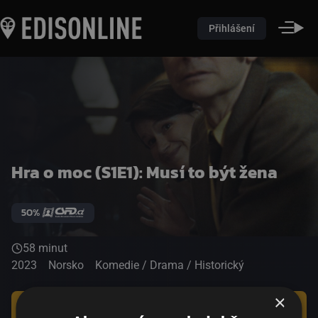
Přihlášení
Hra o moc (S1E1): Musí to být žena
50%
58 minut
2023
Norsko
Komedie / Drama / Historický
×
Koupit