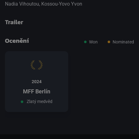
Nadia Vihoutou
,
Kossou-Yovo Yvon
Trailer
Ocenění
Won
Nominated
přepnout na HTML5 přehrávač
.
2024
MFF Berlín
Zlatý medvěd