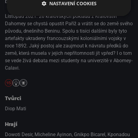
byly vystaveny v Paříži, a nyní se vrací zpět do Beninu.
NASTAVENÍ COOKIES
Listopad 2021. 26 královských pokladů z Království
Dahomey se chystá opustit Paříž a vrátit se do země svého
původu, dnešního Beninu. Spolu s tisíci dalšími byly tyto
artefakty ukradeny francouzskými koloniálními vojsky v
roce 1892. Jaký postoj ale zaujmout k návratu předků do
země, která musela v jejich nepřítomnosti jít vpřed? I o tom
se vede živá debata mezi studenty na univerzitě v Abomey-
Calavi.
Tvůrci
Diop Mati
Hrají
Dowoti Desir
,
Micheline Ayinon
,
Gnikpo Bicarel
,
Kponadou