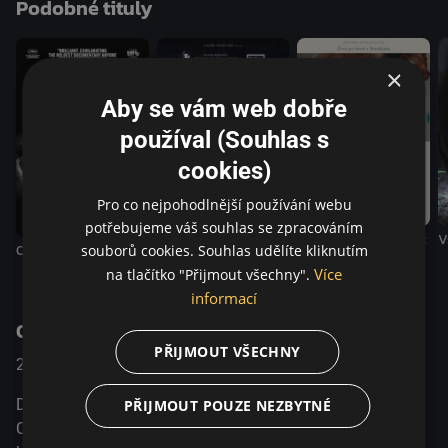
Podobné tituly
×
Aby se vám web dobře
používal (Souhlas s
cookies)
Pro co nejpohodlnější používání webu
potřebujeme váš souhlas se zpracováním
Perleťový knoflík
Nejkrásnější chlapec na
V
Orwell: 2+2=5
souborů cookies. Souhlas udělíte kliknutím
Více
na tlačítko "Přijmout všechny".
informací
O pořadu
PŘIJMOUT VŠECHNY
2024
Francie / Senegal / Benin
Dokumentární
Dokument oceněný Zlatým medvědem na Berlinale 2024.
PŘIJMOUT POUZE NEZBYTNÉ
Cesta 26 ukradených pokladů z Království Dahomey, které