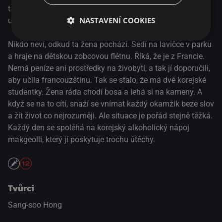
tak jí poradili, aby učila francouzštinu. Tak se stala
NASTAVENÍ COOKIES
učitelkou dvou Korejek.
Nikdo neví, odkud ta žena pochází. Sedí na lavičce v parku
a hraje na dětskou zobcovou flétnu. Říká, že je z Francie.
Nemá peníze ani prostředky na živobytí, a tak jí doporučili,
aby učila francouzštinu. Tak se stalo, že má dvě korejské
studentky. Žena ráda chodí bosa a lehá si na kameny. A
když se na to cítí, snaží se vnímat každý okamžik beze slov
a žít život co nejrozuměji. Ale situace je pořád stejně těžká.
Každý den se spoléhá na korejský alkoholický nápoj
makgeolli, který jí poskytuje trochu útěchy.
Tvůrci
Sang-soo Hong