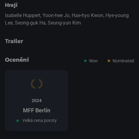
Hrají
Isabelle Huppert
,
Yoon-hee Jo
,
Hae-hyo Kwon
,
Hye-young
Lee
,
Seong-guk Ha
,
Seung-yun Kim
Trailer
Ocenění
Won
Nominated
přepnout na HTML5 přehrávač
.
2024
MFF Berlín
Velká cena poroty