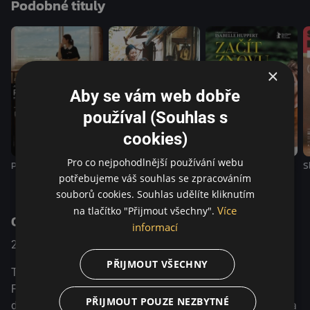
Podobné tituly
situace je pořád stejně těžká. Každý den se spoléhá na
korejský alkoholický nápoj makgeolli, který jí poskytuje
trochu útěchy.
×
Aby se vám web dobře
používal (Souhlas s
cookies)
Pro co nejpohodlnější používání webu
Ptáci a lidé
Zloději
Začít znovu
S
potřebujeme váš souhlas se zpracováním
souborů cookies. Souhlas udělíte kliknutím
Více
na tlačítko "Přijmout všechny".
O pořadu
informací
2024
Korea, South
Komedie / Drama
PŘIJMOUT VŠECHNY
Tato žena, která přišla kdoví odkud, říká, že pochází z
Francie. Seděla na lavičce v nedalekém parku a hrála na
PŘIJMOUT POUZE NEZBYTNÉ
dětskou flétnu. Neměla peníze ani prostředky na živobytí, a