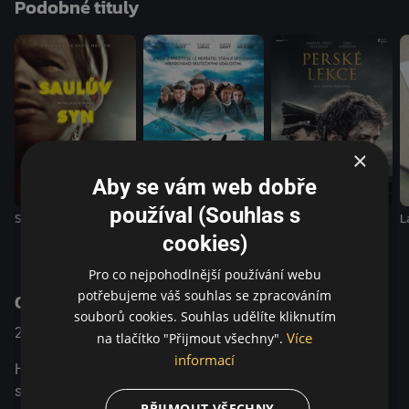
Podobné tituly
tichou inspirativní sílu, ale zbývá jí jen několik měsíců se
svým synem. Humanistický, sugestivní, mistrovsky
odvyprávěný portrét lásky v temných časech, o nesmírné
odvaze bojovat proti zlu, i když vás tento boj může stát
všechno. Film uvádíme s podporou programu Evropské
unie Kreativní Evropa - MEDIA.
×
Aby se vám web dobře
používal (Souhlas s
Saulův syn
Perské lekce
L
Kříž cti
cookies)
Pro co nejpohodlnější používání webu
potřebujeme váš souhlas se zpracováním
O pořadu
souborů cookies. Souhlas udělíte kliknutím
2024
Německo
Životopisný / Drama / Historický
Více
na tlačítko "Přijmout všechny".
informací
Hilde je v roce 1942 v Berlíně členkou protinacistické
skupiny. Zamiluje se do dalšího člena, Hanse. Společně
PŘIJMOUT VŠECHNY