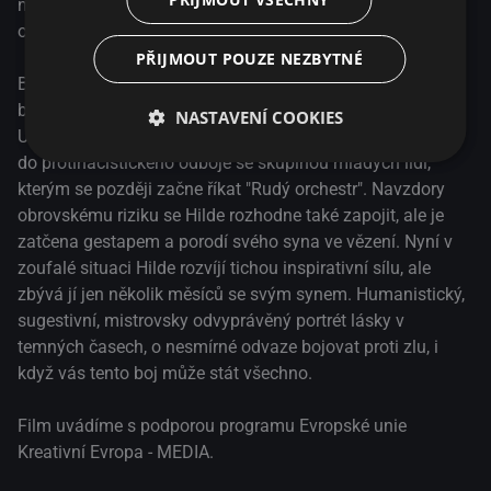
naplno prožijí léto, než je chytí gestapo a Hilde skončí v
osmém měsíci těhotenství ve vězení.
PŘIJMOUT POUZE NEZBYTNÉ
Berlín, 1942. Pro Hilde to bylo nejkrásnější léto – byla
bláznivě zamilovaná do Hanse a radostně těhotná.
NASTAVENÍ COOKIES
Uprostřed vášně ale číhá velké nebezpečí. Hans se zapojí
do protinacistického odboje se skupinou mladých lidí,
kterým se později začne říkat "Rudý orchestr". Navzdory
obrovskému riziku se Hilde rozhodne také zapojit, ale je
zatčena gestapem a porodí svého syna ve vězení. Nyní v
zoufalé situaci Hilde rozvíjí tichou inspirativní sílu, ale
zbývá jí jen několik měsíců se svým synem. Humanistický,
sugestivní, mistrovsky odvyprávěný portrét lásky v
temných časech, o nesmírné odvaze bojovat proti zlu, i
když vás tento boj může stát všechno.
Film uvádíme s podporou programu Evropské unie
Kreativní Evropa - MEDIA.