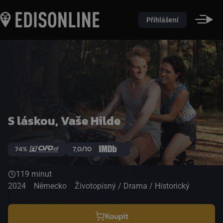
Přihlášení
S láskou, Vaše Hilde
74%
7,0/10
119 minut
2024
Německo
Životopisný / Drama / Historický
Koupit