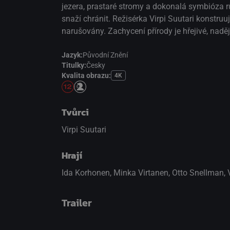
jezera, prastaré stromy a dokonalá symbióza rů
snaží chránit. Režisérka Virpi Suutari konstru
narušovány. Zachycení přírody je hřejivé, nad
Jazyk:
Původní Znění
Titulky:
Česky
Kvalita obrazu:
4K
Tvůrci
Virpi Suutari
Hrají
Ida Korhonen
,
Minka Virtanen
,
Otto Snellman
,
Trailer