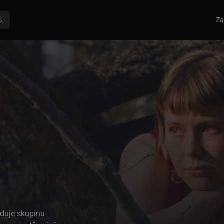
%
Za
eduje skupinu