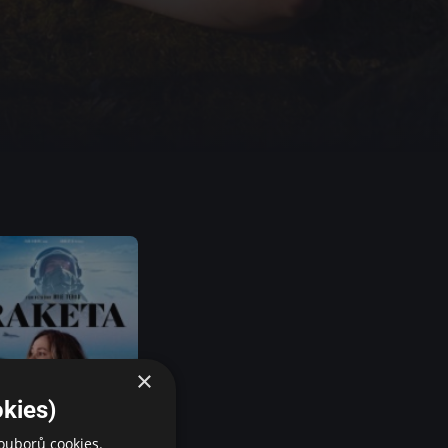
×
kies)
ouborů cookies.