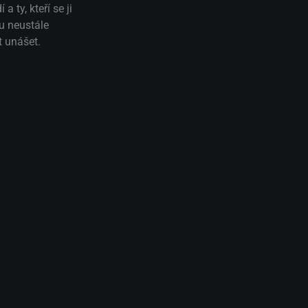
 ty, kteří se ji
ou neustále
t unášet.