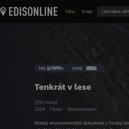
Filmy
O nás
Letní sleva -40
73%
7,2/10
Tenkrát v lese
93 minut
2024
Finsko
Dokumentární
Křehký environmentální dokument z Finska sl