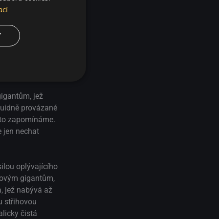
ací
ta
Y
gigantům, jež
fluidně provázané
často zapomínáme.
e jen nechat
ilou oplývajícího
slovým gigantům,
a, jež nabývá až
u střihovou
licky čistá