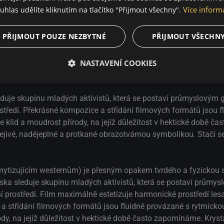
kteří se ji snaží
Více inform
uhlas udělíte kliknutím na tlačítko "Přijmout všechny".
měř pohádkové
Jací jsme byli
Písně země
Rake
neustále
PŘIJMOUT POUZE NEZBYTNÉ
PŘIJMOUT VŠECHN
jeplné a protkané
 unášet.
NASTAVENÍ COOKIES
duje skupinu mladých aktivistů, která se postaví průmyslovým 
rostředí. Překrásné kompozice a střídání filmových formátů jsou 
e klid a moudrost přírody, na jejíž důležitost v hektické době 
hřejivé, nadějeplné a protkané obrazotvárnou symbolikou. Stačí s
mytizujícím westernům) je přesným opakem tvrdého a fyzickou s
ska sleduje skupinu mladých aktivistů, která se postaví průmy
otní prostředí. Film maximálně estetizuje harmonické prostředí les
 střídání filmových formátů jsou fluidně provázané s rytmicko
ody, na jejíž důležitost v hektické době často zapomínáme. Krysta