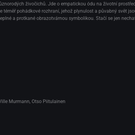
znorodých živočichů. Jde o empatickou ódu na životní prostředí a
uje téměř pohádkové rozhraní, jehož plynulost a půvabný svět js
ějeplné a protkané obrazotvárnou symbolikou. Stačí se jen necha
Ville Murmann
,
Otso Piitulainen