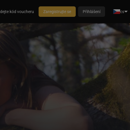
dejte kód voucheru
Zaregistrujte se
Přihlášení
cs