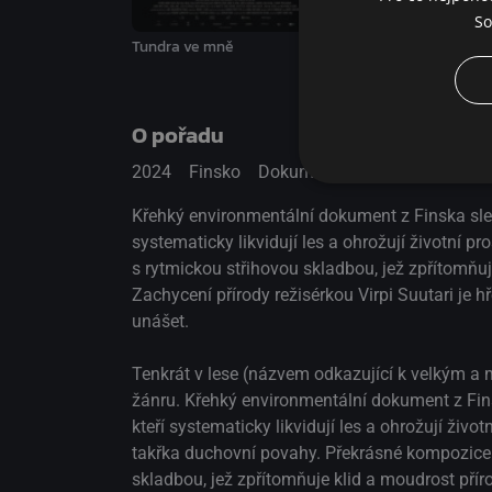
Jde o empatickou ódu na životní prostředí a ty, 
So
chránit. Režisérka Virpi Suutari konstruuje té
Tundra ve mně
Greta
rozhraní, jehož plynulost a půvabný svět jsou 
narušovány. Zachycení přírody je hřejivé, nadě
obrazotvárnou symbolikou. Stačí se jen nechat
O pořadu
2024
Finsko
Dokumentární
Křehký environmentální dokument z Finska sle
systematicky likvidují les a ohrožují životní p
s rytmickou střihovou skladbou, jež zpřítomňuj
Zachycení přírody režisérkou Virpi Suutari je 
unášet.
Tenkrát v lese (názvem odkazující k velkým a 
žánru. Křehký environmentální dokument z Fin
kteří systematicky likvidují les a ohrožují živ
takřka duchovní povahy. Překrásné kompozice a
skladbou, jež zpřítomňuje klid a moudrost přír