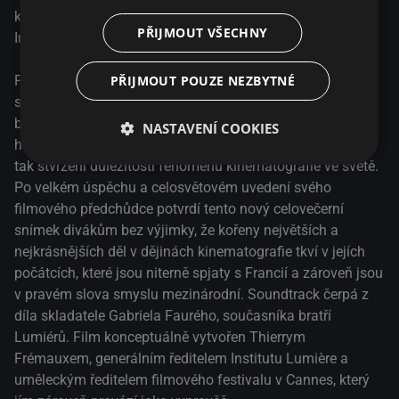
kurátorsky sestavil ředitel filmového festivalu v Cannes a
PŘIJMOUT VŠECHNY
Institutu Lumière Thierry Frémaux.
PŘIJMOUT POUZE NEZBYTNÉ
Pokračování filmu BRATŘI LUMIÈROVÉ odhaluje další
stovku filmů z dílny bratrů Lumièrových, všechny
bezchybně zrestaurované, a za cíl si klade především
NASTAVENÍ COOKIES
hlouběji prozkoumat jak historii technologických počátků,
tak stvrzení důležitosti fenoménu kinematografie ve světě.
Po velkém úspěchu a celosvětovém uvedení svého
filmového předchůdce potvrdí tento nový celovečerní
snímek divákům bez výjimky, že kořeny největších a
nejkrásnějších děl v dějinách kinematografie tkví v jejích
počátcích, které jsou niterně spjaty s Francií a zároveň jsou
v pravém slova smyslu mezinárodní. Soundtrack čerpá z
díla skladatele Gabriela Faurého, současníka bratří
Lumiérů. Film konceptuálně vytvořen Thierrym
Frémauxem, generálním ředitelem Institutu Lumière a
uměleckým ředitelem filmového festivalu v Cannes, který