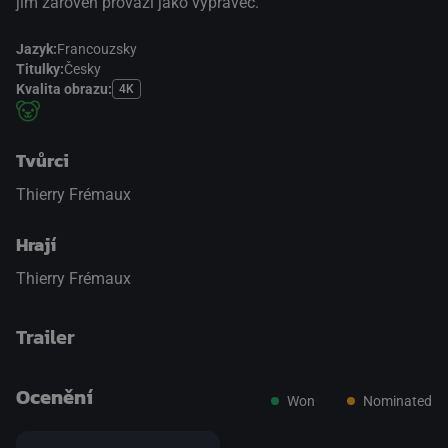
jím zároveň provází jako vypravěč.
Jazyk:
Francouzsky
Titulky:
Česky
Kvalita obrazu:
4K
Tvůrci
Thierry Frémaux
Hrají
Thierry Frémaux
Trailer
Ocenění
Won
Nominated