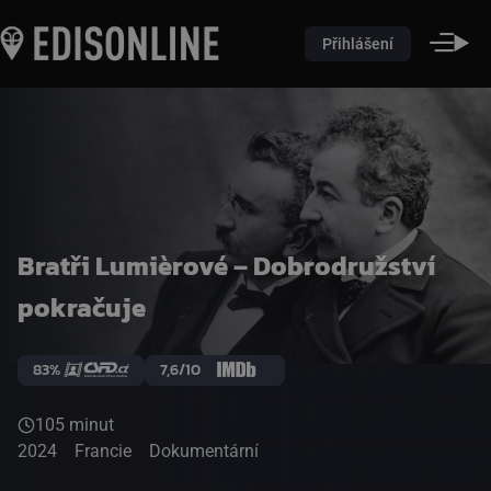
Přihlášení
Bratři Lumièrové – Dobrodružství
pokračuje
83%
7,6/10
105 minut
2024
Francie
Dokumentární