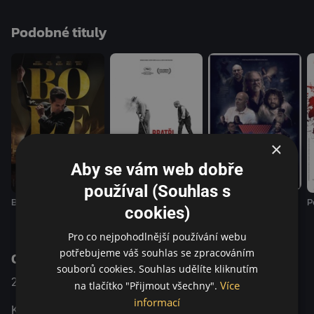
kořeny největších a nejkrásnějších děl v dějinách
Podobné tituly
kinematografie tkví v jejích počátcích, které jsou niterně
spjaty s Francií a zároveň jsou v pravém slova smyslu
mezinárodní. Soundtrack čerpá z díla skladatele Gabriela
Faurého, současníka bratří Lumiérů. Film konceptuálně
vytvořen Thierrym Frémauxem, generálním ředitelem
Institutu Lumière a uměleckým ředitelem filmového
festivalu v Cannes, který jím zároveň provází jako
×
vypravěč.
Aby se vám web dobře
používal (Souhlas s
Bratři Lumiérové
Králové videa
Bolero
P
cookies)
Pro co nejpohodlnější používání webu
potřebujeme váš souhlas se zpracováním
O pořadu
souborů cookies. Souhlas udělíte kliknutím
2024
Francie
Dokumentární
Více
na tlačítko "Přijmout všechny".
informací
Kolekci 114 raných filmů bratří Lumièrů restauroval a