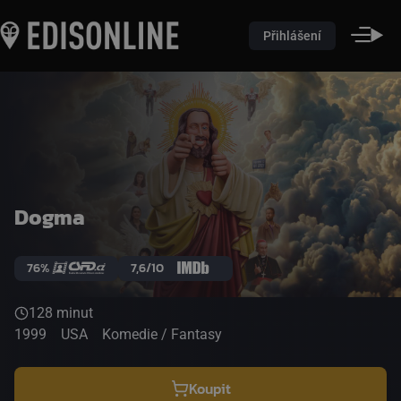
Přihlášení
Dogma
76%
7,6/10
128 minut
1999
USA
Komedie / Fantasy
Koupit