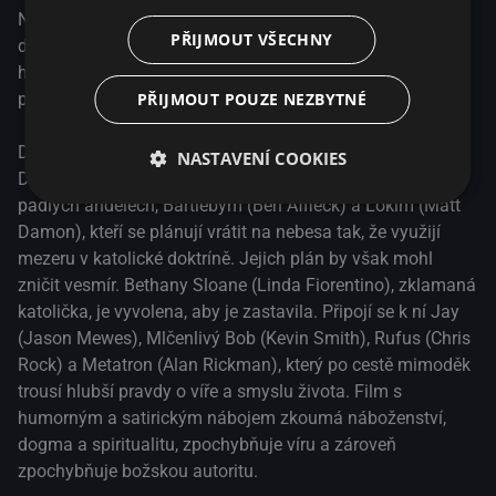
Nyní míří do New Jersey, kde najdou mezeru v katolickém
PŘIJMOUT VŠECHNY
dogmatu, díky které se mohou vrátit na nebesa. Jediným
háčkem je, že to zničí lidstvo. K jejich odvrácení od tohoto
plánu se dá dohromady velmi nepravděpodobná skupina.
PŘIJMOUT POUZE NEZBYTNÉ
Dogma: Vzkříšení! Oslava 25. výročí od prvního uvedení!
NASTAVENÍ COOKIES
DOGMA v režii Kevina Smithe je satirická komedie o dvou
padlých andělech, Bartlebym (Ben Affleck) a Lokim (Matt
Damon), kteří se plánují vrátit na nebesa tak, že využijí
mezeru v katolické doktríně. Jejich plán by však mohl
zničit vesmír. Bethany Sloane (Linda Fiorentino), zklamaná
katolička, je vyvolena, aby je zastavila. Připojí se k ní Jay
(Jason Mewes), Mlčenlivý Bob (Kevin Smith), Rufus (Chris
Rock) a Metatron (Alan Rickman), který po cestě mimoděk
trousí hlubší pravdy o víře a smyslu života. Film s
humorným a satirickým nábojem zkoumá náboženství,
dogma a spiritualitu, zpochybňuje víru a zároveň
zpochybňuje božskou autoritu.