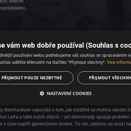
ch, třídním
mezilidského
 životě ty
. Bratři
íci pracující
ilmařem, Ronny
trailer
ví jako
se vám web dobře používal (Souhlas s coo
. Celovečerní
dlnější používání webu potřebujeme váš souhlas se zpracováním s
k rozdílně se
Více inform
uhlas udělíte kliknutím na tlačítko "Přijmout všechny".
artovní čáru.
ýců – jež
PŘIJMOUT POUZE NEZBYTNÉ
PŘIJMOUT VŠECHN
isérka rovněž
přerůstá v dojemnou rodinnou kroniku ze současného Švédska o sn
 generačními
ezilidského propojení. Sourozenecké vztahy jsou většinou v život
ratry vzájemně
NASTAVENÍ COOKIES
erssonovi vyrostli v Göteborgu jako příslušníci pracující třídy. Ro
 skončil na ulici bez domova. Kjell se živí jako dokumentarist
Bernhardson vypovídá o tom, jak rozdílně se mohou odvíjet živo
otce Leifa a také svých strýců – jež dohromady spojuje problém
uje v čase napříč generačními liniemi. To vše, zatímco se snaží n