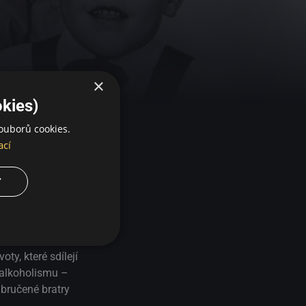
×
kies)
ouborů cookies.
ací
Y
ech, třídním
ě ty nejtrvalejší,
y se stal
a a Leif je v
ty, které sdílejí
 alkoholismu –
abručené bratry