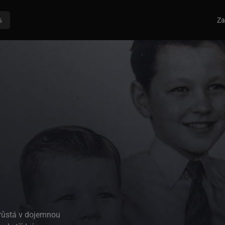
%
Za
řerůstá v dojemnou