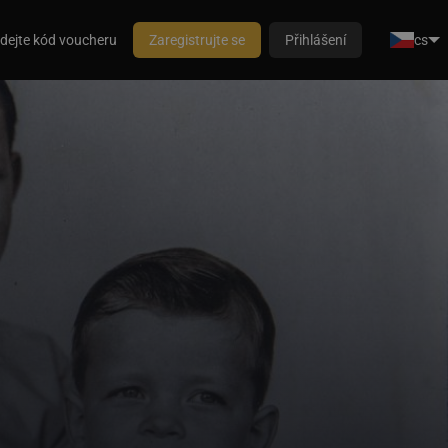
dejte kód voucheru
Zaregistrujte se
Přihlášení
cs