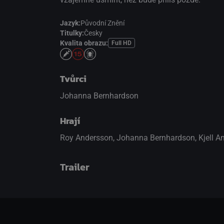
Jazyk:
Původní Znění
Titulky:
Česky
Kvalita obrazu:
Full HD
Tvůrci
Johanna Bernhardson
Hrají
Roy Andersson
,
Johanna Bernhardson
,
Kjell A
Trailer