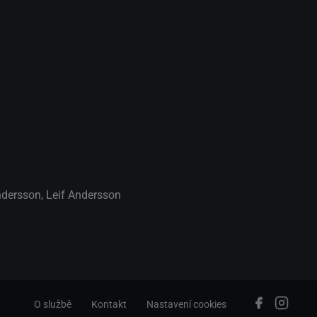
ndersson
,
Leif Andersson
O službě
Kontakt
Nastavení cookies