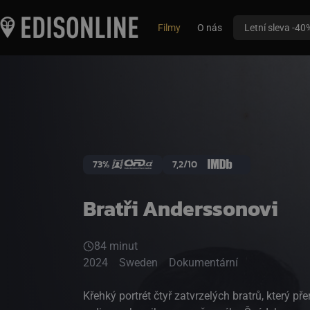
Filmy
O nás
Letní sleva -40
73%
7,2/10
Bratři Anderssonovi
84 minut
2024
Sweden
Dokumentární
Křehký portrét čtyř zatvrzelých bratrů, který p