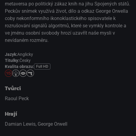
metaversa po politický zákaz knih na jihu Spojených států.
Peckův snímek využívá život, dílo a odkaz George Orwella
coby nekonformního ikonoklastického spisovatele k
rozrušování signálů algoritmů, které se vymkly kontrole a
ve jménu osobní svobody hrozí uzavřít naše mysli v
nevídaném rozměru.
Jazyk:
Anglicky
Titulky:
Česky
Kvalita obrazu:
Full HD
Tvůrci
Raoul Peck
Hrají
Damian Lewis
,
George Orwell