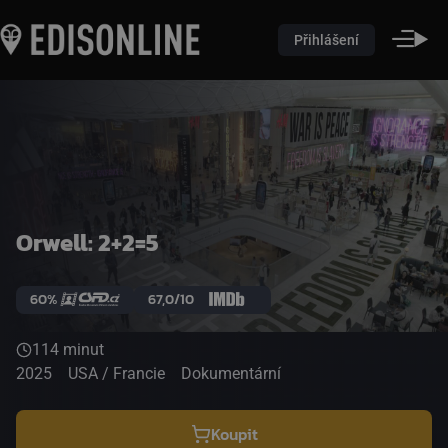
Přihlášení
Orwell: 2+2=5
60%
67,0/10
114 minut
2025
USA / Francie
Dokumentární
Koupit