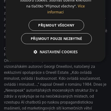
souborů cookies. Souhlas udělíte kliknutím
hluboko do Orwellových posledních měsíců a
Více
na tlačítko "Přijmout všechny".
vizionářského díla, aby prozkoumal kořeny zásadních a
informací
znepokojivých konceptů, které tento autor odhalil světu v
jeho dystopické mistrovské práci... Dvojsmysl, Myšlenkový
zločin, Newspeak, všudypřítomný přízrak Velkého bratra...
PŘIJMOUT VŠECHNY
znepokojivé socio-politické pravdy, které dnes rezonují ještě
silněji.
PŘIJMOUT POUZE NEZBYTNÉ
Od oscarového nominanta a držitele ceny BAFTA, režiséra
NASTAVENÍ COOKIES
Raoula Pecka (Nejsem žádnej tvůj negr), pochází film
ORWELL: 2+2=5, komplexní celovečerní dokument o
vizionářském autorovi Georgi Orwellovi, natočený za
exkluzivní spolupráce s Orwell Estate. „Kdo ovládá
minulost, ovládá i budoucnost. Kdo ovládá současnost,
ovládá i minulost...,“ napsal Orwell v románu 1984. Dnes je
„Newspeak“ autoritářských mocenských struktur živ a
zdráv a vyskytuje se na neočekávaných místech, od
vzestupu AI chatbotů po ruskou propagandistickou
mašinerii, od marketingových sítí komerčních větví