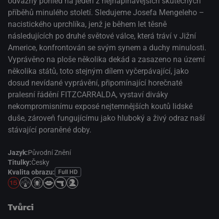
odvážný pohled na jeden z nejnapínavějších skutečných
příběhů minulého století. Sledujeme Josefa Mengeleho –
nacistického uprchlíka, jenž je během let těsně
následujících po druhé světové válce, která tráví v Jižní
Americe, konfrontován se svým synem a duchy minulosti.
Vyprávěno na ploše několika dekád a zasazeno na území
několika států, toto stejným dílem vyčerpávající, jako
dosud nevídané vyprávění, připomínající horečnaté
pralesní řádění FITZCARRALDA, vystaví diváky
nekompromisnímu exposé nejtemnějších koutů lidské
duše, zároveň fungujícímu jako hluboký a živý odraz naší
stávající poraněné doby.
Jazyk:
Původní Znění
Titulky:
Česky
Kvalita obrazu:
Full HD
Tvůrci