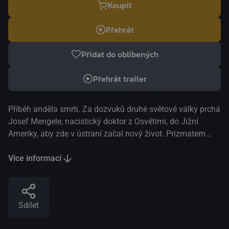
Koupit
Přehrát
Přidat do oblíbených
Přehrát trailer
Příběh anděla smrti. Za dozvuků druhé světové války prchá
Josef Mengele, nacistický doktor z Osvětimi, do Jižní
Ameriky, aby zde v ústraní začal nový život. Prizmatem
jeho syna, který jej vystopuje, je Mengele konfrontován s
minulostí, kterou nemůže již déle ignorovat. Z Buenos Aires
Více informací
napříč Brazílií až do Paraguaye – muž, který vešel ve
známost jako "anděl smrti", na tomto rozsáhlém prostoru
metodicky konstruuje vlastní zmizení z povrchu zemského,
Sdílet
aby se tak vyhnul jakémukoli soudu. Jeden z
nejvýjimečnějších hlasů současné kinematografie a