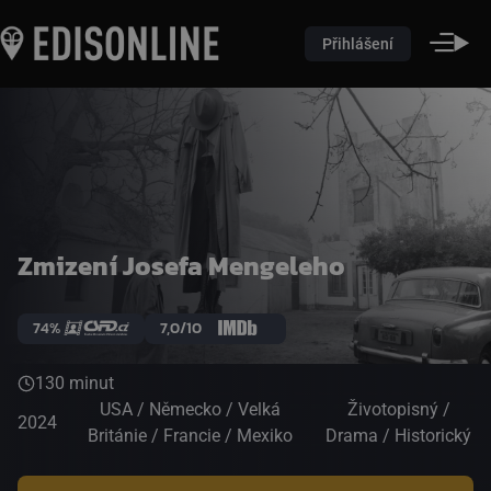
Přihlášení
Zmizení Josefa Mengeleho
74%
7,0/10
130 minut
USA / Německo / Velká
Životopisný /
2024
Británie / Francie / Mexiko
Drama / Historický