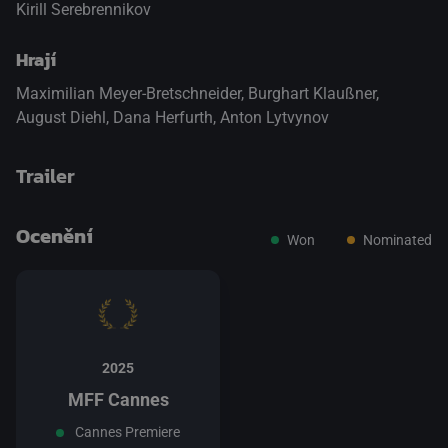
Kirill Serebrennikov
Hrají
Maximilian Meyer-Bretschneider
,
Burghart Klaußner
,
August Diehl
,
Dana Herfurth
,
Anton Lytvynov
Trailer
Ocenění
Won
Nominated
přepnout na HTML5 přehrávač
.
2025
MFF Cannes
Cannes Premiere