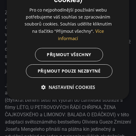
Pro co nejpohodlnější používání webu
Za dozvuků druhé světové války prchá Josef Mengele,
potřebujeme váš souhlas se zpracováním
nacistický doktor z Osvětimi, do Jižní Ameriky, aby zde v
souborů cookies. Souhlas udělíte kliknutím
ústraní začal nový život. Prizmatem jeho syna, který jej
Více
na tlačítko "Přijmout všechny".
vystopuje, je Mengele konfrontován s minulostí, kterou
informací
nemůže již déle ignorovat. Z Buenos Aires napříč Brazílií až
do Paraguaye – muž, který vešel ve známost jako "anděl
PŘIJMOUT VŠECHNY
smrti", na tomto rozsáhlém prostoru metodicky konstruuje
vlastní zmizení z povrchu zemského, aby se tak vyhnul
jakémukoli soudu.
PŘIJMOUT POUZE NEZBYTNÉ
Jeden z nejvýjimečnějších hlasů současné kinematografie
NASTAVENÍ COOKIES
a ohromující vizuální vypravěč Kirill Serebrennikov
(čtyřikrát během šesti let vybrán do canneské soutěže s
filmy LÉTO, U PETROVOVÝCH ŘÁDÍ CHŘIPKA, ŽENA
ČAJKOVSKÉHO a LIMONOV: BALADA O EDÁČKOVI) v této
adaptaci světoznámého bestselleru Oliviera Gueze Zmizení
Josefa Mengeleho přináší na plátna kin jedinečný a