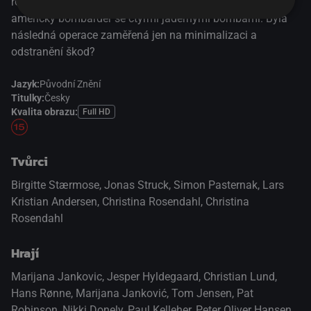
roce 1968 se u dánské základny Thule v Grónsku zřítil
americký bombardér se čtyřmi jadernými bombami. Byla
následná operace zaměřená jen na minimalizaci a
odstranění škod?
Jazyk:
Původní Znění
Titulky:
Česky
Kvalita obrazu:
Full HD
Tvůrci
Birgitte Stærmose, Jonas Struck, Simon Pasternak, Lars
Kristian Andersen, Christina Rosendahl, Christina
Rosendahl
Hrají
Marijana Jankovic
,
Jesper Hyldegaard
,
Christian Lund
,
Hans Rønne
,
Marijana Janković
,
Tom Jensen
,
Pat
Robinson
,
Nikki Donely
,
Paul Kelleher
,
Peter Oliver Hansen
,