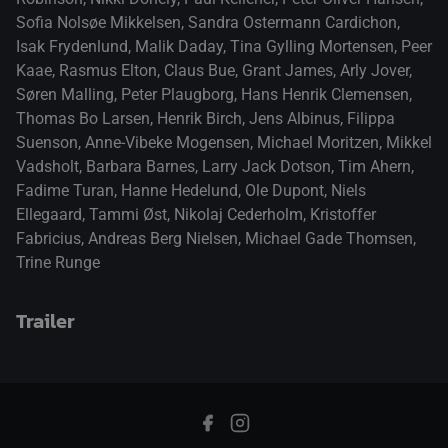
Sofia Nolsøe Mikkelsen
,
Sandra Ostermann Cardichon
,
Isak Frydenlund
,
Malik Daday
,
Tina Gylling Mortensen
,
Peer
Kaae
,
Rasmus Elton
,
Claus Bue
,
Grant James
,
Arly Jover
,
Søren Malling
,
Peter Plaugborg
,
Hans Henrik Clemensen
,
Thomas Bo Larsen
,
Henrik Birch
,
Jens Albinus
,
Filippa
Suenson
,
Anne-Vibeke Mogensen
,
Michael Moritzen
,
Mikkel
Vadsholt
,
Barbara Barnes
,
Larry Jack Dotson
,
Tim Ahern
,
Fadime Turan
,
Hanne Hedelund
,
Ole Dupont
,
Niels
Ellegaard
,
Tammi Øst
,
Nikolaj Cederholm
,
Kristoffer
Fabricius
,
Andreas Berg Nielsen
,
Michael Gade Thomsen
,
Trine Runge
Trailer