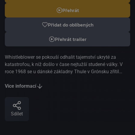
Přehrát
Přidat do oblíbených
Přehrát trailer
Whistleblower se pokouší odhalit tajemství ukryté za
katastrofou, k níž došlo v čase nejtužší studené války. V
roce 1968 se u dánské základny Thule v Grónsku zřítil
americký bombardér se čtyřmi jadernými bombami. Byla
následná operace zaměřená jen na minimalizaci a
Více informací
odstranění škod?
Sdílet