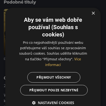
Podobné tituly
×
Aby se vám web dobře
používal (Souhlas s
cookies)
Pro co nejpohodlnější používání webu
potřebujeme váš souhlas se zpracováním
souborů cookies. Souhlas udělíte kliknutím
Dobrý zrádce
Více
na tlačítko "Přijmout všechny".
informací
O pořadu
PŘIJMOUT VŠECHNY
2015
Dánsko
Thriller
PŘIJMOUT POUZE NEZBYTNÉ
Whistleblower se pokouší odhalit tajemství ukryté za
katastrofou, k níž došlo v čase nejtužší studené války. V
NASTAVENÍ COOKIES