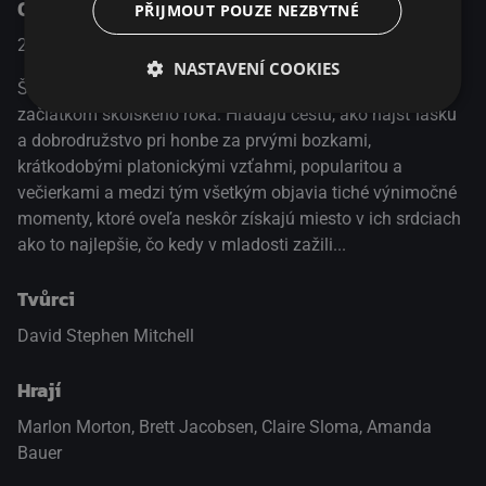
O pořadu
PŘIJMOUT POUZE NEZBYTNÉ
2010
Drama
NASTAVENÍ COOKIES
Štyrom teenagerom začína posledná letná noc pred
začiatkom školského roka. Hľadajú cestu, ako nájsť lásku
a dobrodružstvo pri honbe za prvými bozkami,
krátkodobými platonickými vzťahmi, popularitou a
večierkami a medzi tým všetkým objavia tiché výnimočné
momenty, ktoré oveľa neskôr získajú miesto v ich srdciach
ako to najlepšie, čo kedy v mladosti zažili...
Tvůrci
David Stephen Mitchell
Hrají
Marlon Morton
,
Brett Jacobsen
,
Claire Sloma
,
Amanda
Bauer