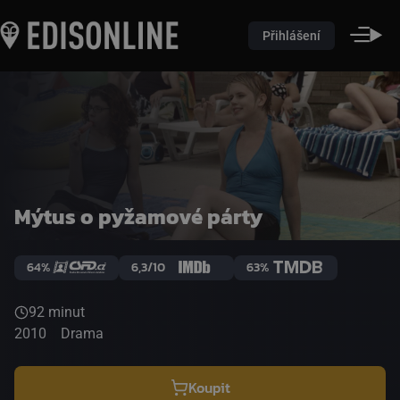
Přihlášení
Mýtus o pyžamové párty
64%
6,3/10
63%
92 minut
2010
Drama
Koupit