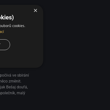
×
kies)
ouborů cookies.
ací
Y
spočívá ve sbírání
něco změnit.
jak Bešaj doufá,
společník, malý