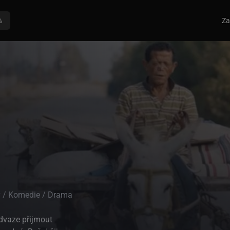
%
Za
 / Komedie / Drama