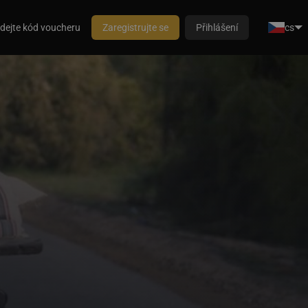
dejte kód voucheru
Zaregistrujte se
Přihlášení
cs