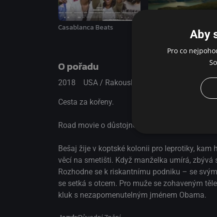
Za horami
Casablanca Beats
Aby 
Pro co nejpoho
So
O pořadu
2018
USA / Rakousko / Egypt
Dobrodružný
Cesta za kořeny.
Road movie o důstojnosti a odvaze přijmout ji
Bešaj žije v koptské kolonii pro leprotiky, kam 
věcí na smetišti. Když manželka umírá, zbývá 
Rozhodne se k riskantnímu podniku – se svým o
se setká s otcem. Pro muže se zohaveným těle
kluk s nezapomenutelným jménem Obama.