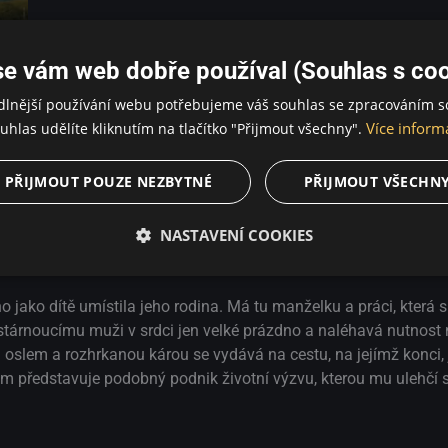
se vám web dobře používal (Souhlas s coo
dlnější používání webu potřebujeme váš souhlas se zpracováním s
Více inform
uhlas udělíte kliknutím na tlačítko "Přijmout všechny".
 / Komedie / Drama
PŘIJMOUT POUZE NEZBYTNÉ
PŘIJMOUT VŠECHN
NASTAVENÍ COOKIES
nakost, která se na první pohled může zdát ohyzdná.
ho jako dítě umístila jeho rodina. Má tu manželku a práci, která 
stárnoucímu muži v srdci jen velké prázdno a naléhavá nutnost 
slem a rozhrkanou károu se vydává na cestu, na jejímž konci, 
m představuje podobný podnik životní výzvu, kterou mu ulehčí 