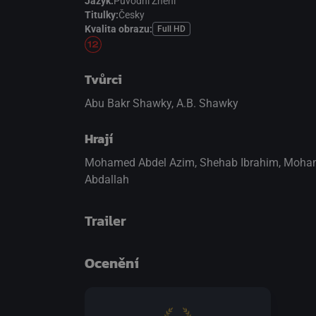
Jazyk:
Původní Znění
Titulky:
Česky
Kvalita obrazu:
Full HD
Tvůrci
Abu Bakr Shawky, A.B. Shawky
Hrají
Mohamed Abdel Azim
,
Shehab Ibrahim
,
Moham
Abdallah
Trailer
Ocenění
přepnout na HTML5 přehrávač
.