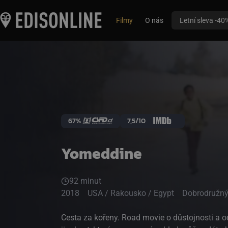
Filmy
O nás
Letní sleva -40
67%
7,5/10
Yomeddine
92 minut
2018
USA / Rakousko / Egypt
Dobrodružný
Cesta za kořeny. Road movie o důstojnosti a odvaze přijmout