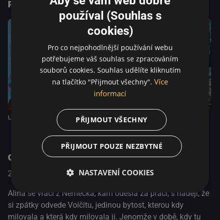
Aby se vám web dobře
Podobné tituly
poslouchá. Není těžké objevit paralely s nedávnou historií
používal (Souhlas s
autorovy vlasti, třebaže interpretace složitého a
nejednoznačně vyznívajícího příběhu je ponechána na
cookies)
divákovi. Poslední záběry ovšem výmluvně vyjadřují
Pro co nejpohodlnější používání webu
autorův pohled na současné Rumunsko.
potřebujeme váš souhlas se zpracováním
souborů cookies. Souhlas udělíte kliknutím
Více
na tlačítko "Přijmout všechny".
informací
Kousek nebe
Uvolnit pěsti
R.M.N.
PŘIJMOUT VŠECHNY
PŘIJMOUT POUZE NEZBYTNÉ
O pořadu
NASTAVENÍ COOKIES
2012
Francie / Belgie / Rumunsko
Drama
Alina se vrací z Německa, kam odešla za prací, s nadějí, že
si zpátky odvede Voičitu, jedinou bytost, kterou kdy
milovala a která kdy milovala ji. Jenomže v době, kdy tu