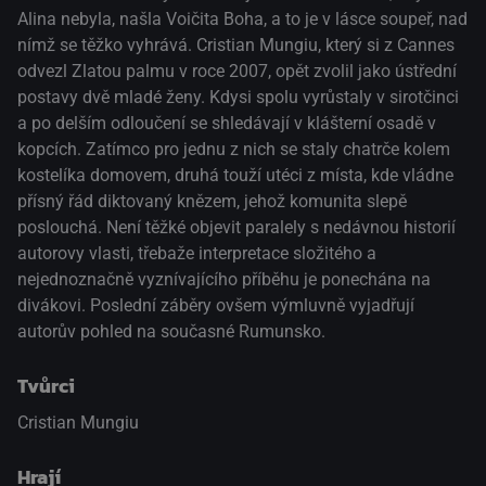
Alina nebyla, našla Voičita Boha, a to je v lásce soupeř, nad
nímž se těžko vyhrává. Cristian Mungiu, který si z Cannes
odvezl Zlatou palmu v roce 2007, opět zvolil jako ústřední
postavy dvě mladé ženy. Kdysi spolu vyrůstaly v sirotčinci
a po delším odloučení se shledávají v klášterní osadě v
kopcích. Zatímco pro jednu z nich se staly chatrče kolem
kostelíka domovem, druhá touží utéci z místa, kde vládne
přísný řád diktovaný knězem, jehož komunita slepě
poslouchá. Není těžké objevit paralely s nedávnou historií
autorovy vlasti, třebaže interpretace složitého a
nejednoznačně vyznívajícího příběhu je ponechána na
divákovi. Poslední záběry ovšem výmluvně vyjadřují
autorův pohled na současné Rumunsko.
Tvůrci
Cristian Mungiu
Hrají