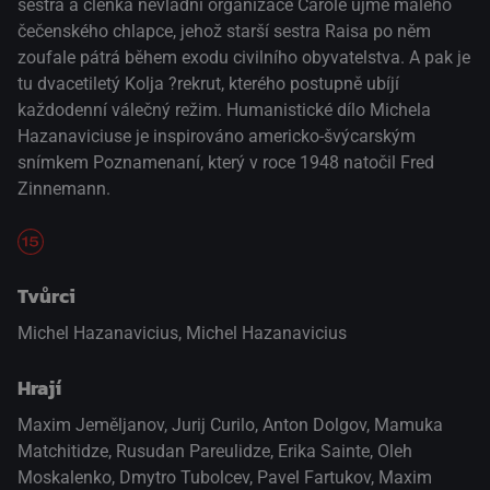
sestra a členka nevládní organizace Carole ujme malého
čečenského chlapce, jehož starší sestra Raisa po něm
zoufale pátrá během exodu civilního obyvatelstva. A pak je
tu dvacetiletý Kolja ?rekrut, kterého postupně ubíjí
každodenní válečný režim. Humanistické dílo Michela
Hazanaviciuse je inspirováno americko-švýcarským
snímkem Poznamenaní, který v roce 1948 natočil Fred
Zinnemann.
Tvůrci
Michel Hazanavicius, Michel Hazanavicius
Hrají
Maxim Jeměljanov
,
Jurij Curilo
,
Anton Dolgov
,
Mamuka
Matchitidze
,
Rusudan Pareulidze
,
Erika Sainte
,
Oleh
Moskalenko
,
Dmytro Tubolcev
,
Pavel Fartukov
,
Maxim