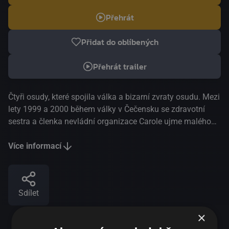
Přehrát
Přidat do oblíbených
Přehrát trailer
Čtyři osudy, které spojila válka a bizarní zvraty osudu. Mezi
lety 1999 a 2000 během války v Čečensku se zdravotní
sestra a členka nevládní organizace Carole ujme malého
čečenského chlapce, jehož starší sestra Raisa po něm
zoufale pátrá během exodu civilního obyvatelstva. A pak je
Více informací
tu dvacetiletý Kolja ?rekrut, kterého postupně ubíjí
každodenní válečný režim. Humanistické dílo Michela
Hazanaviciuse je inspirováno americko-švýcarským
Sdílet
snímkem Poznamenaní, který v roce 1948 natočil Fred
Zinnemann.
×