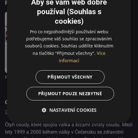
Aby se vám web dobře
Podobné tituly
používal (Souhlas s
cookies)
Pro co nejpohodlnější používání webu
potřebujeme váš souhlas se zpracováním
souborů cookies. Souhlas udělíte kliknutím
Více
na tlačítko "Přijmout všechny".
informací
PŘIJMOUT VŠECHNY
Poslední střih
PŘIJMOUT POUZE NEZBYTNÉ
O pořadu
NASTAVENÍ COOKIES
2014
Francie
Drama
Čtyři osudy, které spojila válka a bizarní zvraty osudu. Mezi
lety 1999 a 2000 během války v Čečensku se zdravotní