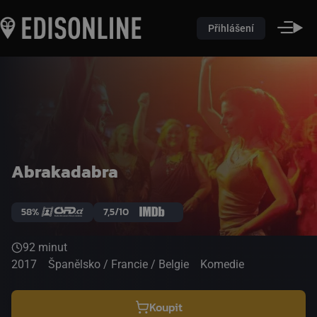
Přihlášení
Abrakadabra
58%
7,5/10
92 minut
2017
Španělsko / Francie / Belgie
Komedie
Koupit