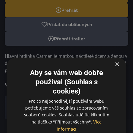
Přehrát
Přidat do oblíbených
Přehrát trailer
Hlavní hrdinka Carmen je matkou náctileté dcery a ženou v
×
domácnosti. Její manžel Carlos pracuje na stavbě, má rád
pivo a je zarytým fanouškem fotbalu. Pár je pozván na
Aby se vám web dobře
svatbu, kde Carlos svým obhroublým chováním způsobí
používal (Souhlas s
ostudu. Během večera je na programu vystoupení
Více informací
cookies)
kouzelníka a hypnotizéra Pepeho. Carlos si ho veřejně
dobírá tak moc, že ho Pepe vyzve na pódium. Během
Pro co nejpohodlnější používání webu
seance se však omylem do Carlosova těla dostane
potřebujeme váš souhlas se zpracováním
Sdílet
zbloudilý duch jiného muže a bláznivá španělská komedie
souborů cookies. Souhlas udělíte kliknutím
může začít.
Více
na tlačítko "Přijmout všechny".
informací