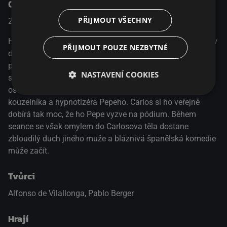
O pořadu
PŘIJMOUT VŠECHNY
2017
Španělsko / Francie / Belgie
Komedie
Hlavní hrdinka Carmen je matkou náctileté dcery a ženou v
PŘIJMOUT POUZE NEZBYTNÉ
domácnosti. Její manžel Carlos pracuje na stavbě, má rád
pivo a je zarytým fanouškem fotbalu. Pár je pozván na
NASTAVENÍ COOKIES
svatbu, kde Carlos svým obhroublým chováním způsobí
ostudu. Během večera je na programu vystoupení
kouzelníka a hypnotizéra Pepeho. Carlos si ho veřejně
dobírá tak moc, že ho Pepe vyzve na pódium. Během
seance se však omylem do Carlosova těla dostane
zbloudilý duch jiného muže a bláznivá španělská komedie
může začít.
Tvůrci
Alfonso de Vilallonga, Pablo Berger
Hrají