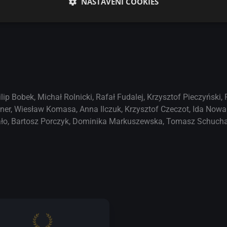
NASTAVENÍ COOKIES
ilip Bobek
,
Michał Rolnicki
,
Rafał Fudalej
,
Krzysztof Pieczyński
,
ner
,
Wiesław Komasa
,
Anna Ilczuk
,
Krzysztof Czeczot
,
Ida Now
ło
,
Bartosz Porczyk
,
Dominika Markuszewska
,
Tomasz Schucha