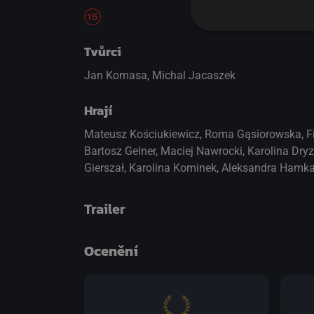
Tvůrci
Jan Komasa, Michal Jacaszek
Hrají
Mateusz Kościukiewicz
,
Roma Gąsiorowska
,
F
Bartosz Gelner
,
Maciej Nawrocki
,
Karolina Dryz
Gierszał
,
Karolina Kominek
,
Aleksandra Hamka
Trailer
Ocenění
přepnout na HTML5 přehrávač
.