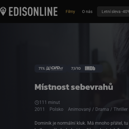
Filmy
O nás
Letní sleva -40
71%
7,1/10
Místnost sebevrahů
111 minut
2011
Polsko
Animovaný / Drama / Thriller
Dominik je normální kluk. Má mnoho přátel, tu