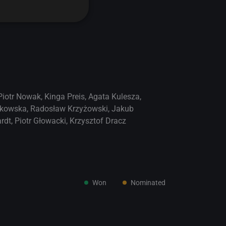
Piotr Nowak
,
Kinga Preis
,
Agata Kulesza
,
akowska
,
Radosław Krzyżowski
,
Jakub
rdt
,
Piotr Głowacki
,
Krzysztof Dracz
Won
Nominated