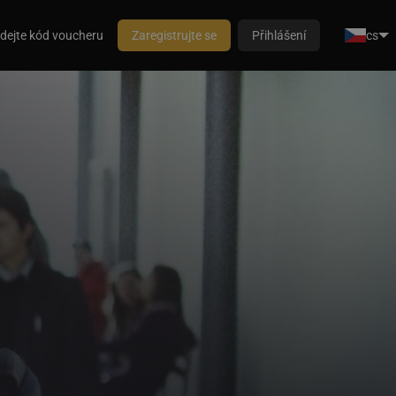
dejte kód voucheru
Zaregistrujte se
Přihlášení
cs