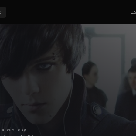
%
Za
 nejvíce sexy