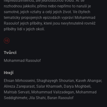
nepředstavitelnou, ale jednoduchou volbu. Ať se
rozhodnou jakkoliv, přímo nebo nepřímo to naruší je
samotné, jejich vztahy a celý jejich život. Ve čtyřech
tematicky propojených epizodách vypráví Mohammad
Rasoulof jejich příběhy, které jsou nevyhnutelně rovněž
příběhy lidí v jejich okolí.
Tvůrci
Mohammad Rasoulof
Hrají
Ehsan Mirhosseini
,
Shaghayegh Shourian
,
Kaveh Ahangar
,
Alireza Zareparast
,
Salar Khamseh
,
Darya Moghbeli
,
Mahtab Servati
,
Mohammad Valizadegan
,
Mohammad
Seddighimehr
,
Jila Shahi
,
Baran Rasoulof