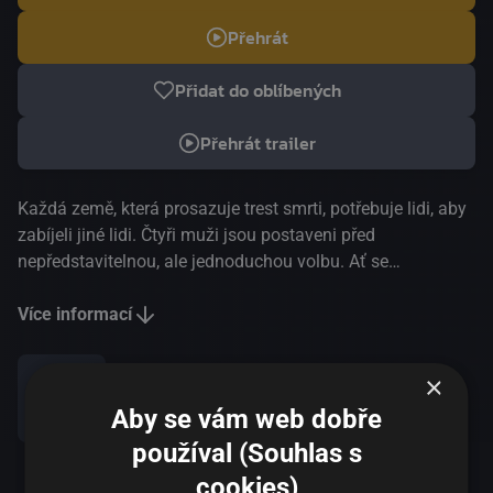
Přehrát
Přidat do oblíbených
Přehrát trailer
Každá země, která prosazuje trest smrti, potřebuje lidi, aby
zabíjeli jiné lidi. Čtyři muži jsou postaveni před
nepředstavitelnou, ale jednoduchou volbu. Ať se
rozhodnou jakkoliv, přímo nebo nepřímo to naruší je
samotné, jejich vztahy a celý jejich život. Ve čtyřech
Více informací
tematicky propojených epizodách vypráví Mohammad
Rasoulof jejich příběhy, které jsou nevyhnutelně rovněž
×
příběhy lidí v jejich okolí.
Aby se vám web dobře
Sdílet
používal (Souhlas s
cookies)