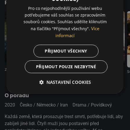
Podobné tituly
Pro co nejpohodlnější používání webu
potřebujeme váš souhlas se zpracováním
souborů cookies. Souhlas udělíte kliknutím
Více
na tlačítko "Přijmout všechny".
informací
PŘIJMOUT VŠECHNY
PŘIJMOUT POUZE NEZBYTNÉ
Začátek
Křik mravenců
S
Kandahár
NASTAVENÍ COOKIES
O pořadu
2020
Česko / Německo / Iran
Drama / Povídkový
Každá země, která prosazuje trest smrti, potřebuje lidi, aby
zabíjeli jiné lidi. Čtyři muži jsou postaveni před